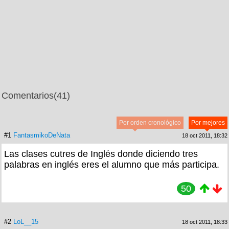
Comentarios
(41)
Por orden cronológico
Por mejores
#1
FantasmikoDeNata
18 oct 2011, 18:32
Las clases cutres de Inglés donde diciendo tres
palabras en inglés eres el alumno que más participa.
50
#2
LoL__15
18 oct 2011, 18:33