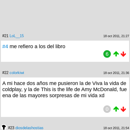
#21
LoL__15
18 oct 2011, 21:27
#4
me refiero a los del libro
6
#22
colorkiwi
18 oct 2011, 21:36
A mi hace dos años me pusieron la de Viva la vida de
coldplay, y la de This is the life de Amy McDonald, fue
ena de las mayores sorpresas de mi vida xd
0
#23
diosdelashostias
18 oct 2011, 21:54