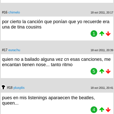
#16
chimelo
18 oct 2011, 20:17
por cierto la canción que ponían que yo recuerde era
una de tina cousins
1
#17
eurachu
18 oct 2011, 20:39
quien no a bailado alguna vez cn esas canciones, me
encantan tienen nose... tanto ritmo
5
#18
plusplis
18 oct 2011, 20:41
pues en mis listenings aparaecen the beatles,
queen...
4