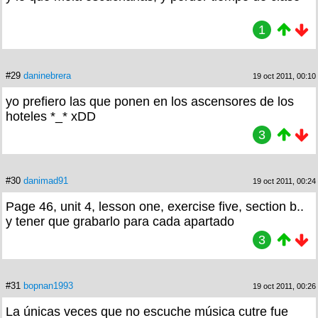
1
#29
daninebrera
19 oct 2011, 00:10
yo prefiero las que ponen en los ascensores de los
hoteles *_* xDD
3
#30
danimad91
19 oct 2011, 00:24
Page 46, unit 4, lesson one, exercise five, section b..
y tener que grabarlo para cada apartado
3
#31
bopnan1993
19 oct 2011, 00:26
La únicas veces que no escuche música cutre fue