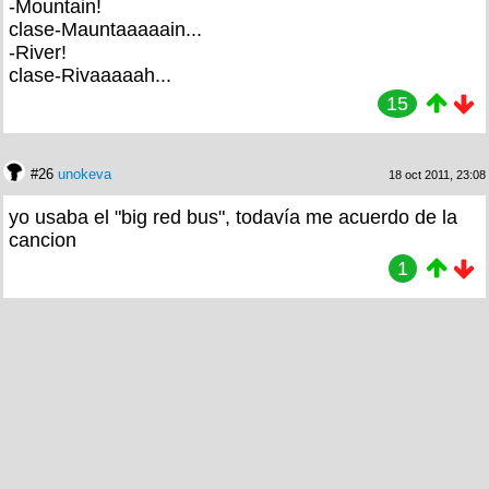
-Mountain!
clase-Mauntaaaaain...
-River!
clase-Rivaaaaah...
15
#26
unokeva
18 oct 2011, 23:08
yo usaba el "big red bus", todavía me acuerdo de la
cancion
1