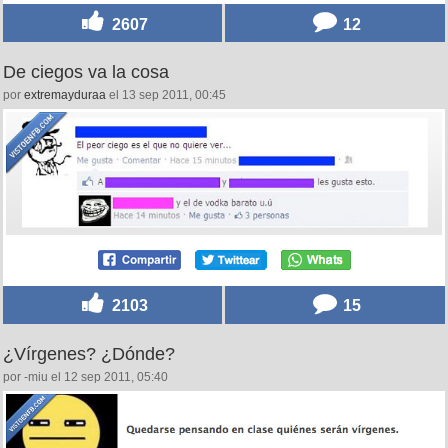
2607
12
De ciegos va la cosa
por
extremayduraa
el 13 sep 2011, 00:45
2103
15
¿Vírgenes? ¿Dónde?
por -miu el 12 sep 2011, 05:40