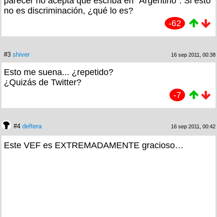
parecer no acepta que escriba en "Argentino". Si esto
no es discriminación, ¿qué lo es?
-62
#3
shiver
16 sep 2011, 00:38
Esto me suena... ¿repetido?
¿Quizás de Twitter?
-7
#4
deftera
16 sep 2011, 00:42
Este VEF es EXTREMADAMENTE gracioso…