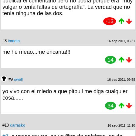
publicar el comentario pero no podía porque era "muy
vulgar o tenía faltas de ortografía". La verdad que no
tenía ninguna de las dos.
-13
#8
inmota
16 sep 2011, 03:31
me he meao...me encanta!!!
14
#9
owell
16 sep 2011, 09:58
yo vivo con el miedo a que pitbull me diga cualquier
cosa......
34
#10
carrasko
16 sep 2011, 11:10