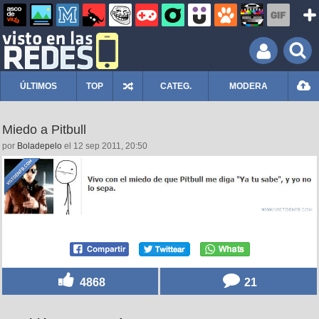
ÚLTIMOS
TOP
CATEG.
MODERA
Miedo a Pitbull
por
Boladepelo
el 12 sep 2011, 20:50
4868
21