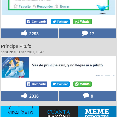
2293
17
Príncipe Pitufo
por
iluck
el 11 sep 2011, 13:47
2336
9