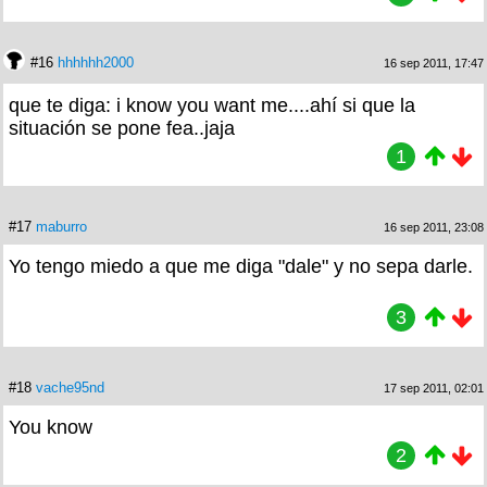
#16
hhhhhh2000
16 sep 2011, 17:47
que te diga: i know you want me....ahí si que la
situación se pone fea..jaja
1
#17
maburro
16 sep 2011, 23:08
Yo tengo miedo a que me diga "dale" y no sepa darle.
3
#18
vache95nd
17 sep 2011, 02:01
You know
2