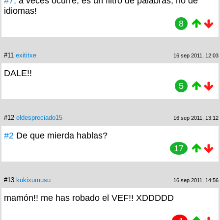
#7,
a veces ocurre, es un filtro de palabras, no de
idiomas!
8
#11
exititxe
16 sep 2011, 12:03
DALE!!
5
#12
eldespreciado15
16 sep 2011, 13:12
#2
De que mierda hablas?
17
#13
kukixumusu
16 sep 2011, 14:56
mamón!! me has robado el VEF!! XDDDDD