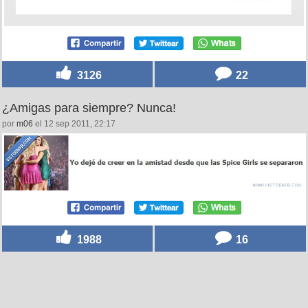
3126
22
¿Amigas para siempre? Nunca!
por
m06
el 12 sep 2011, 22:17
1988
16