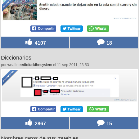
4107
18
Diccionarios
por
weallneedtofuckthesystem
el 11 sep 2011, 23:53
2867
15
Nombres raros de sus muebles