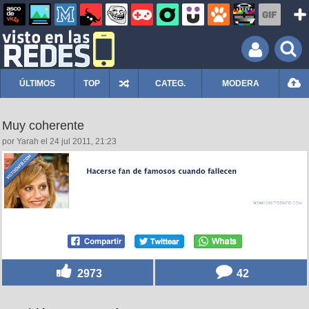
ÚLTIMOS
TOP
CATEG.
MODERA
Muy coherente
por Yarah el 24 jul 2011, 21:23
2973
42