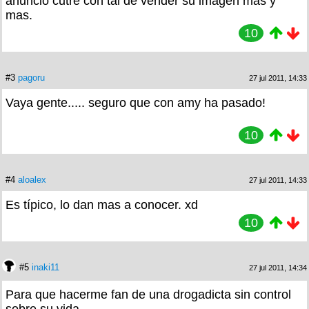
anuncio cutre con tal de vender su imagen mas y
mas.
10
#3
pagoru
27 jul 2011, 14:33
Vaya gente..... seguro que con amy ha pasado!
10
#4
aloalex
27 jul 2011, 14:33
Es típico, lo dan mas a conocer. xd
10
#5
inaki11
27 jul 2011, 14:34
Para que hacerme fan de una drogadicta sin control
sobre su vida..