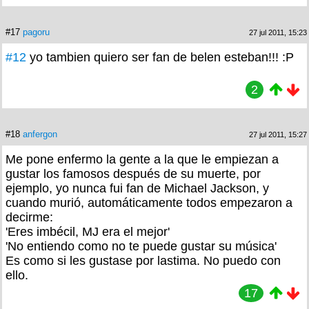
#17
pagoru
27 jul 2011, 15:23
#12
yo tambien quiero ser fan de belen esteban!!! :P
2
#18
anfergon
27 jul 2011, 15:27
Me pone enfermo la gente a la que le empiezan a
gustar los famosos después de su muerte, por
ejemplo, yo nunca fui fan de Michael Jackson, y
cuando murió, automáticamente todos empezaron a
decirme:
'Eres imbécil, MJ era el mejor'
'No entiendo como no te puede gustar su música'
Es como si les gustase por lastima. No puedo con
ello.
17