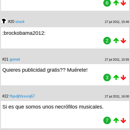
6
#20
stuck
27 jul 2011, 15:46
:brockobama2012:
2
#21
gomet
27 jul 2011, 15:55
Quieres publicidad gratis?? Muérete!
3
#22
fhjsdjhfxxvnj67
27 jul 2011, 16:00
Si es que somos unos necrófilos musicales.
7