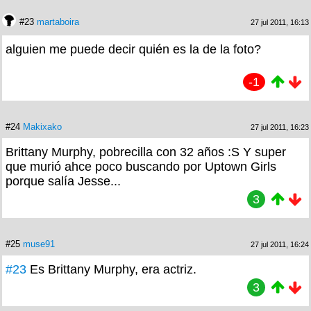
#23
martaboira
27 jul 2011, 16:13
alguien me puede decir quién es la de la foto?
-1
#24
Makixako
27 jul 2011, 16:23
Brittany Murphy, pobrecilla con 32 años :S Y super
que murió ahce poco buscando por Uptown Girls
porque salía Jesse...
3
#25
muse91
27 jul 2011, 16:24
#23
Es Brittany Murphy, era actriz.
3