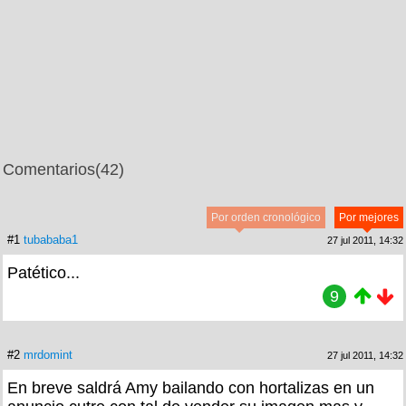
Comentarios
(42)
Por orden cronológico
Por mejores
#1
tubababa1
27 jul 2011, 14:32
Patético...
9
#2
mrdomint
27 jul 2011, 14:32
En breve saldrá Amy bailando con hortalizas en un