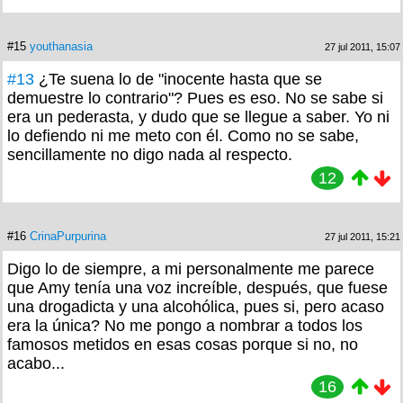
#15
youthanasia
27 jul 2011, 15:07
#13
¿Te suena lo de "inocente hasta que se
demuestre lo contrario"? Pues es eso. No se sabe si
era un pederasta, y dudo que se llegue a saber. Yo ni
lo defiendo ni me meto con él. Como no se sabe,
sencillamente no digo nada al respecto.
12
#16
CrinaPurpurina
27 jul 2011, 15:21
Digo lo de siempre, a mi personalmente me parece
que Amy tenía una voz increíble, después, que fuese
una drogadicta y una alcohólica, pues si, pero acaso
era la única? No me pongo a nombrar a todos los
famosos metidos en esas cosas porque si no, no
acabo...
16