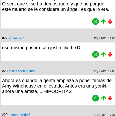
O sea, que si se ha demostrado, y que no porque
esté muerto se le considera un ángel, es que lo era.
8
#27
arnau1997
27 jul 2011, 17:05
eso mismo pasara con justin :ilied: xD
3
#28
princesachiquitita
27 jul 2011, 17:08
Ahora es cuando la gente empieza a poner temas de
Amy Winehouse en el estado. Antes era una yonki,
ahora una artista, ...HIPÓCRITAS
4
#29
uncensoredmf
27 jul 2011, 17:34