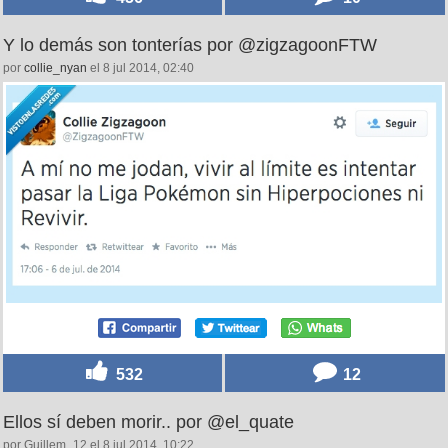
Y lo demás son tonterías por @zigzagoonFTW
por
collie_nyan
el 8 jul 2014, 02:40
532
12
Ellos sí deben morir.. por @el_quate
por Guillem_12 el 8 jul 2014, 10:22