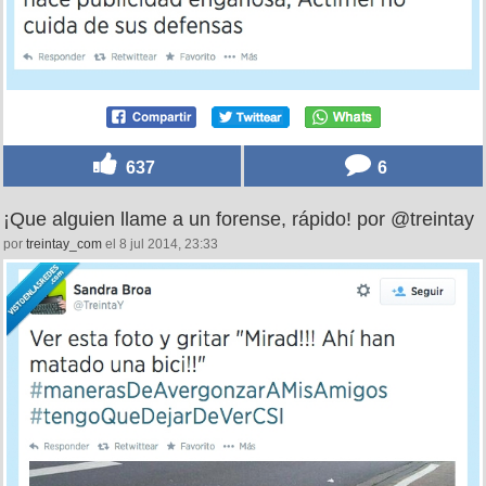
637
6
¡Que alguien llame a un forense, rápido! por @treintay
por
treintay_com
el 8 jul 2014, 23:33