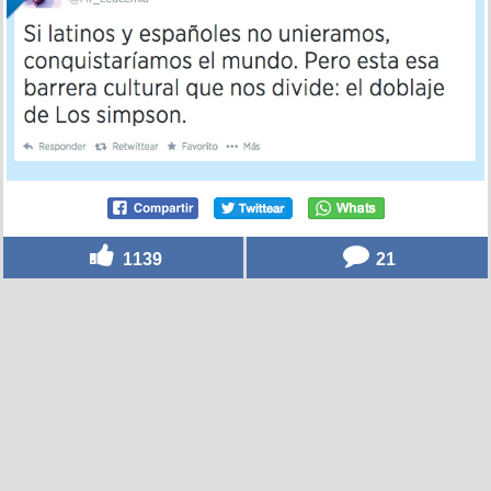
1139
21