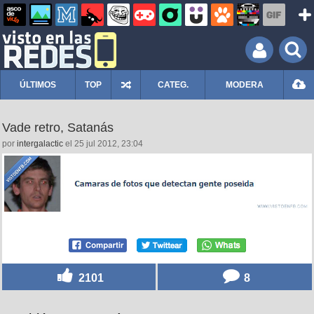
ÚLTIMOS
TOP
CATEG.
MODERA
Vade retro, Satanás
por
intergalactic
el 25 jul 2012, 23:04
2101
8