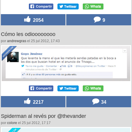
2054
9
Cómo les odioooooooo
por
andrewgras
el 25 jul 2012, 17:43
2217
34
Spiderman al revés por @thevander
por
colore
el 25 jul 2012, 17:17