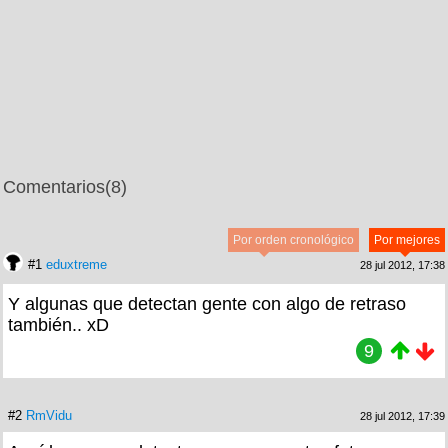
Comentarios
(8)
Por orden cronológico
Por mejores
#1
eduxtreme
28 jul 2012, 17:38
Y algunas que detectan gente con algo de retraso
también.. xD
9
#2
RmVidu
28 jul 2012, 17:39