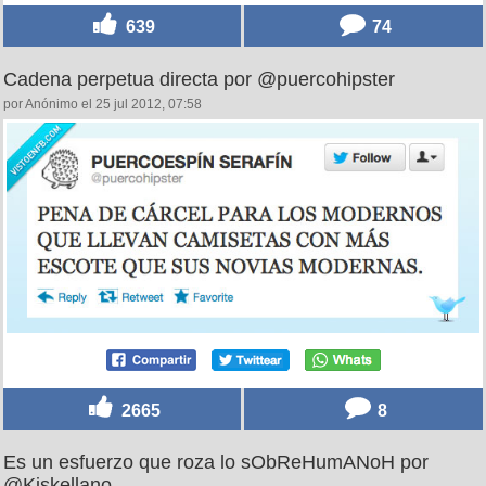
639
74
Cadena perpetua directa por @puercohipster
por Anónimo el 25 jul 2012, 07:58
2665
8
Es un esfuerzo que roza lo sObReHumANoH por
@Kiskellano