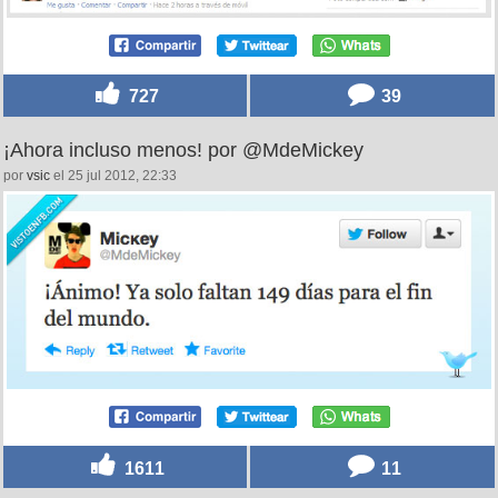
727
39
¡Ahora incluso menos! por @MdeMickey
por
vsic
el 25 jul 2012, 22:33
1611
11