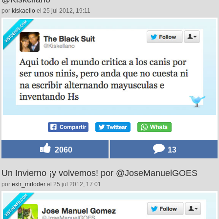
por
kiskaello
el 25 jul 2012, 19:11
2060
13
Un Invierno ¡y volvemos! por @JoseManuelGOES
por
extr_mrloder
el 25 jul 2012, 17:01