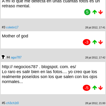
A mí lo que me detecta en unas cuantas fotos es un
retraso mental.
5
#3
coletin17
28 jul 2012, 17:41
Mother of god
-3
#4
agui787
28 jul 2012, 17:42
http:// negocios787 . blogspot. com. es/
Lo raro es salir bien en las fotos.... yo creo que los
realmente poseídos son los que salen con los ojos
normales...
-5
#5
ch3ch1t0
28 jul 2012, 21:00