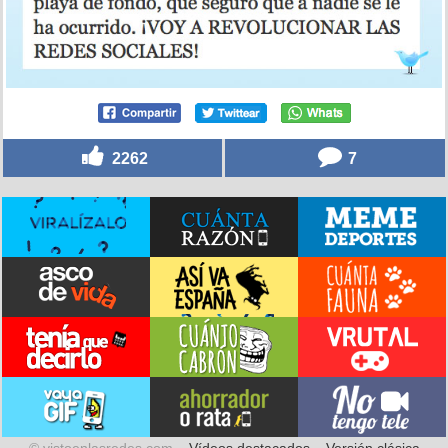
2262
7
© vistoenlasredes.com –
Vídeos destacados
–
Versión clásica