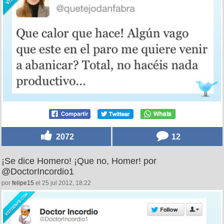
2072
12
¡Se dice Homero! ¡Que no, Homer! por
@DoctorIncordio1
por
felipe15
el 25 jul 2012, 18:22