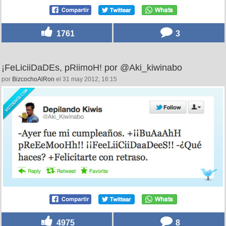
1761
3
¡FeLiciiDaDEs, pRiimoH! por @Aki_kiwinabo
por
BizcochoAlRon
el 31 may 2012, 16:15
4975
8