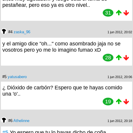
pestañear, pero eso ya es otro nivel..
31
#4
zaska_96
1 jun 2012, 20:02
y el amigo dice "oh..." como asombrado jaja no se
vosotros pero yo me lo imagino fumao xD
28
#5
yatusabero
1 jun 2012, 20:06
¿ Dióxido de carbón? Espero que te hayas comido
una 'o'..
19
#6
Athelinne
1 jun 2012, 20:18
#5
Yo espero que tu lo hayas dicho de coña...