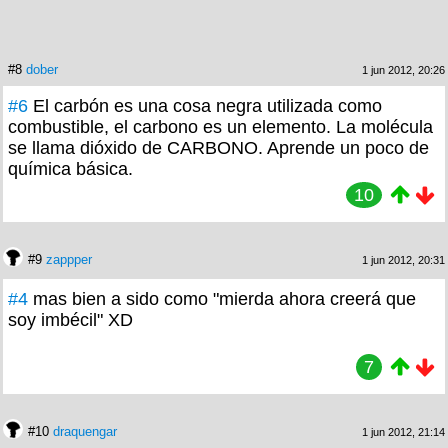
#8
dober
1 jun 2012, 20:26
#6
El carbón es una cosa negra utilizada como
combustible, el carbono es un elemento. La molécula
se llama dióxido de CARBONO. Aprende un poco de
química básica.
10
#9
zappper
1 jun 2012, 20:31
#4
mas bien a sido como "mierda ahora creerá que
soy imbécil" XD
7
#10
draquengar
1 jun 2012, 21:14