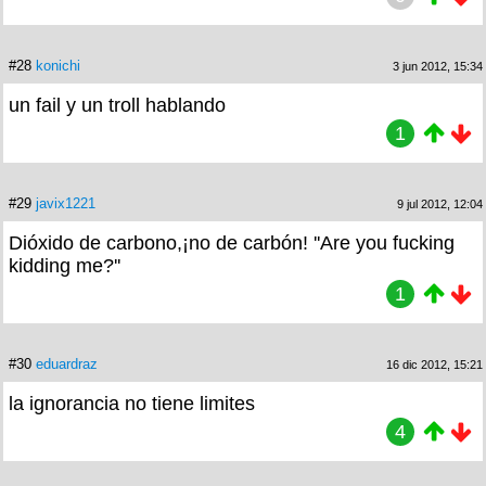
#28
konichi
3 jun 2012, 15:34
un fail y un troll hablando
1
#29
javix1221
9 jul 2012, 12:04
Dióxido de carbono,¡no de carbón! ''Are you fucking
kidding me?''
1
#30
eduardraz
16 dic 2012, 15:21
la ignorancia no tiene limites
4