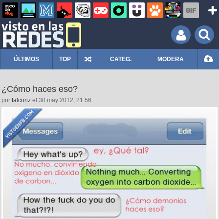
ÚLTIMOS
TOP
CATEG.
MODERA
¿Cómo haces eso?
por
falconz
el 30 may 2012, 21:56