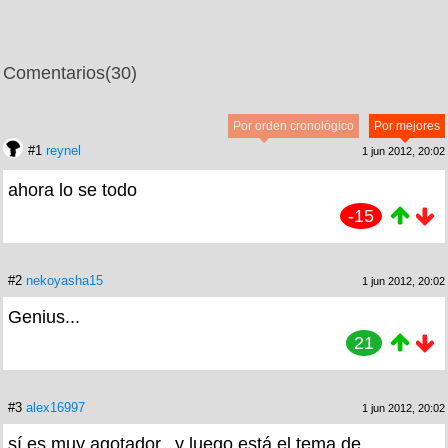
Comentarios
(30)
Por orden cronológico
Por mejores
#1
reynel
1 jun 2012, 20:02
ahora lo se todo
-15
#2
nekoyasha15
1 jun 2012, 20:02
Genius...
21
#3
alex16997
1 jun 2012, 20:02
sí,es muy agotador.. y luego está el tema de