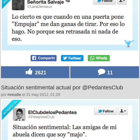
2621
11
Situación sentimental actual por @PedantesClub
por
mrexdie
el 31 may 2012, 01:29