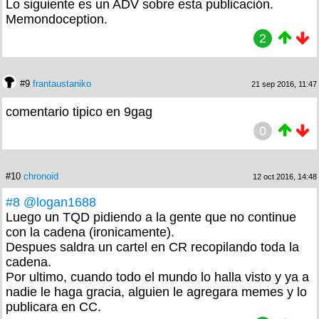
Lo siguiente es un ADV sobre esta publicación.
Memondoception.
2
#9
frantaustaniko
21 sep 2016, 11:47
comentario tipico en 9gag
0
#10
chronoid
12 oct 2016, 14:48
#8
@logan1688
Luego un TQD pidiendo a la gente que no continue
con la cadena (ironicamente).
Despues saldra un cartel en CR recopilando toda la
cadena.
Por ultimo, cuando todo el mundo lo halla visto y ya a
nadie le haga gracia, alguien le agregara memes y lo
publicara en CC.