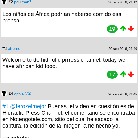
#2
paulman7
20 sep 2016, 21:12
Los niños de África podrían haberse comido esa
prensa
19
#3
xtrems
20 sep 2016, 21:40
Welcome to de hidrrolic prrress channel, today we
have afrrican kid food.
17
#4
ophiel666
20 sep 2016, 21:45
#1
@ferozelmejor
Buenas, el vídeo en cuestión es de
Hidraulic Press Channel, el comentario se encontraba
en Notengotele.com, sitio del cual he sacado la
captura, la edición de la imagen la he hecho yo.