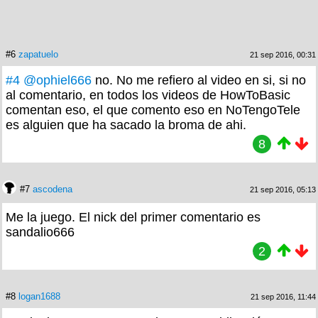
#6
zapatuelo
21 sep 2016, 00:31
#4
@ophiel666
no. No me refiero al video en si, si no
al comentario, en todos los videos de HowToBasic
comentan eso, el que comento eso en NoTengoTele
es alguien que ha sacado la broma de ahi.
8
#7
ascodena
21 sep 2016, 05:13
Me la juego. El nick del primer comentario es
sandalio666
2
#8
logan1688
21 sep 2016, 11:44