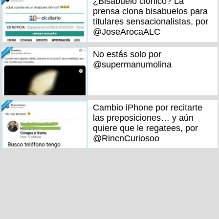
¿Bisabuelo clónico? La
prensa clona bisabuelos para
titulares sensacionalistas, por
@JoseArocaALC
No estás solo por
@supermanumolina
Cambio iPhone por recitarte
las preposiciones… y aún
quiere que le regatees, por
@RincnCuriosoo