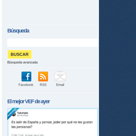
Búsqueda
Búsqueda avanzada
Facebook
RSS
Email
El mejor
VEF
de ayer