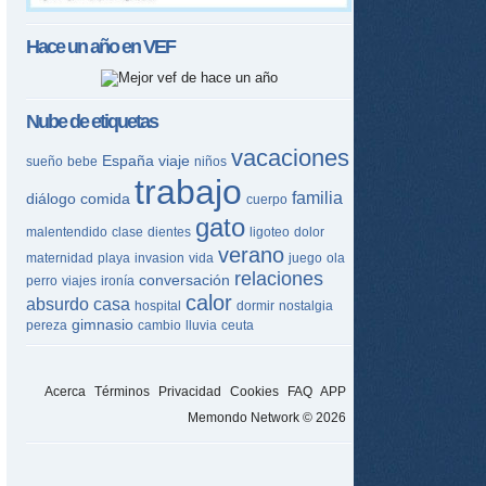
Hace un año en
VEF
Nube de etiquetas
vacaciones
España
viaje
sueño
bebe
niños
trabajo
familia
diálogo
comida
cuerpo
gato
malentendido
clase
dientes
ligoteo
dolor
verano
maternidad
playa
invasion
vida
juego
ola
relaciones
conversación
perro
viajes
ironía
calor
absurdo
casa
hospital
dormir
nostalgia
gimnasio
pereza
cambio
lluvia
ceuta
Acerca
Términos
Privacidad
Cookies
FAQ
APP
Memondo Network © 2026