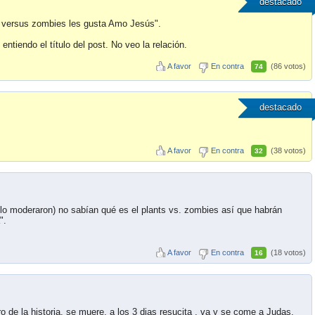
destacado
s versus zombies les gusta Amo Jesús".
ntiendo el título del post. No veo la relación.
A favor
En contra
(86 votos)
74
destacado
A favor
En contra
(38 votos)
32
e lo moderaron) no sabían qué es el plants vs. zombies así que habrán
".
A favor
En contra
(18 votos)
16
o de la historia, se muere, a los 3 dias resucita , va y se come a Judas,