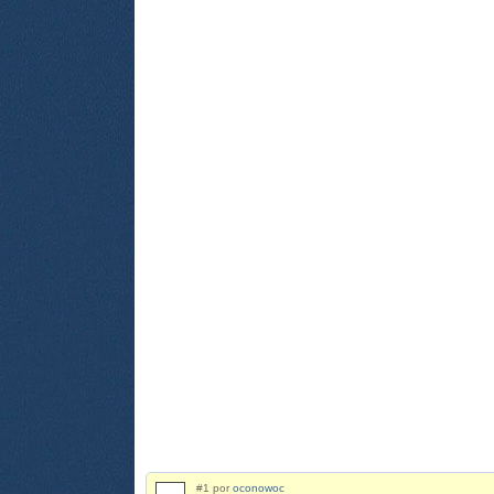
#1 por
oconowoc