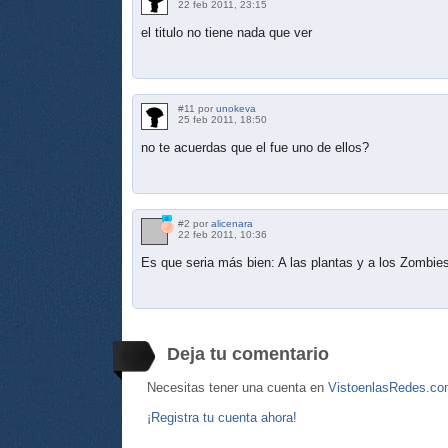
22 feb 2011, 23:15
el titulo no tiene nada que ver
#11 por
unokeva
25 feb 2011, 18:50
no te acuerdas que el fue uno de ellos?
#2 por
alicenara
22 feb 2011, 10:36
Es que seria más bien: A las plantas y a los Zombie
Deja tu comentario
Necesitas tener una cuenta en
VistoenlasRedes.c
¡Registra tu cuenta ahora!