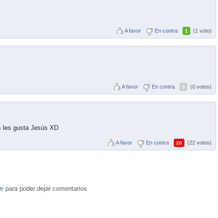
A favor
En contra
(1 voto)
1
A favor
En contra
(0 votos)
0
s les gusta Jesús XD
A favor
En contra
(22 votos)
20
om
para poder dejar comentarios.