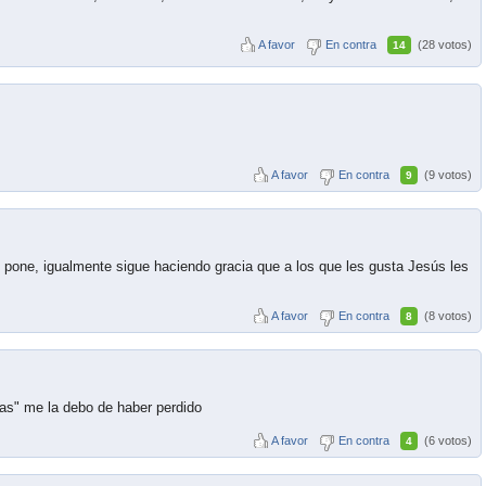
A favor
En contra
(28 votos)
14
A favor
En contra
(9 votos)
9
ne, igualmente sigue haciendo gracia que a los que les gusta Jesús les
A favor
En contra
(8 votos)
8
as" me la debo de haber perdido
A favor
En contra
(6 votos)
4