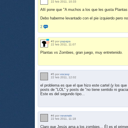
22 feb 2011, 10:33
Allí pone que "A muchos a los que les gusta Planta
Debo haberme levantado con el pie izquierdo pero no e
2
#3 por
papapa
22 feb 2011, 11:07
Plantas vs Zombies, gran juego, muy entretenido.
#5 por
escavy
22 feb 2011, 12:02
el problema es que el que hizo este cartel (y los qu
posts de "LOL" y posts de "no tiene sentido ni gracia
Este es del segundo tipo...
#4 por
neverwin
22 feb 2011, 11:18
Claro que Jesús ama a los zombies... Él es el primer