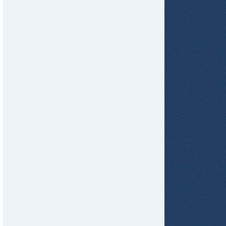
tir
ame