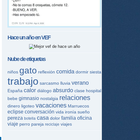
Hace un año en
VEF
Nube de etiquetas
gato
comida
niños
reflexión
dormir
siesta
trabajo
verano
sarcasmo
lluvia
calor
absurdo
España
diálogo
clase
hospital
relaciones
gimnasio
bebe
nostalgia
vacaciones
dinero
ligoteo
Marruecos
eclipse
conversación
vida
ironía
sueño
casa
pereza
familia
oficina
dolor
botella
viaje
perro
pareja
viajes
reciclaje