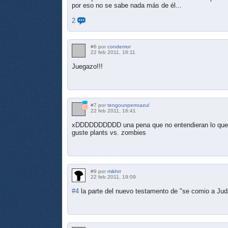
por eso no se sabe nada más de él...
2
#6 por
condemor
22 feb 2011, 16:11
Juegazo!!!
#7 por
tengounperroazul
22 feb 2011, 16:41
xDDDDDDDDDD una pena que no entendieran lo que po
guste plants vs. zombies
#9 por
mikhrr
22 feb 2011, 19:09
#4
la parte del nuevo testamento de "se comio a Jud