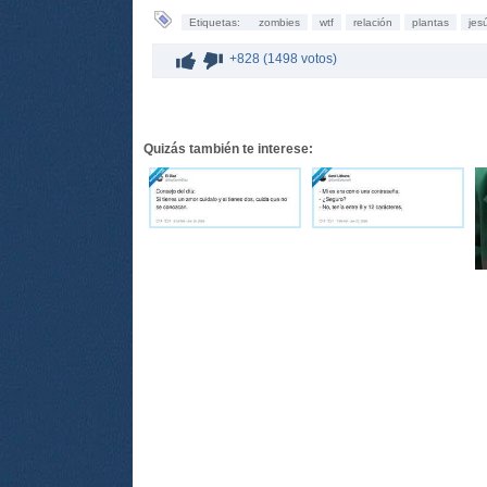
Etiquetas:
zombies
wtf
relación
plantas
jes
+828 (1498 votos)
Quizás también te interese: