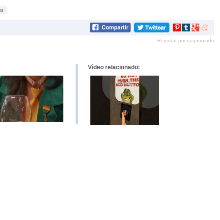
ús
Compartir
Compartir
Compartir
Compar
en
en
en
en
Reportar por inapropiado
Pinterest
tumblr
Google+
mene
Vídeo relacionado: