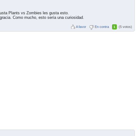
usta Plants vs Zombies les gusta esto.
ne gracia. Como mucho, esto sería una curiosidad.
A favor
En contra
(5 votos)
1