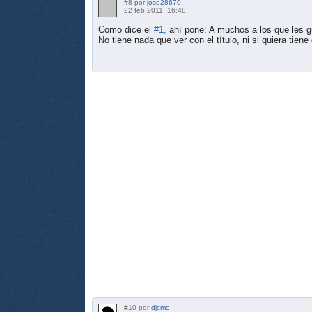
#8 por
jose28670
22 feb 2011, 16:48
Como dice el
#1,
ahí pone: A muchos a los que les g
No tiene nada que ver con el título, ni si quiera tie
#10 por
djcmc