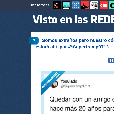
RED DE WEBS
Somos extraños pero nuestro có
3
estará ahí, por @Supertramp9713