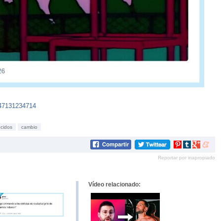
047131234714
cidos
cambio
Compartir
Compartir
Compartir
Compar
en
en
en
en
Reportar por inapropiado
Pinterest
tumblr
Google+
mene
Vídeo relacionado: