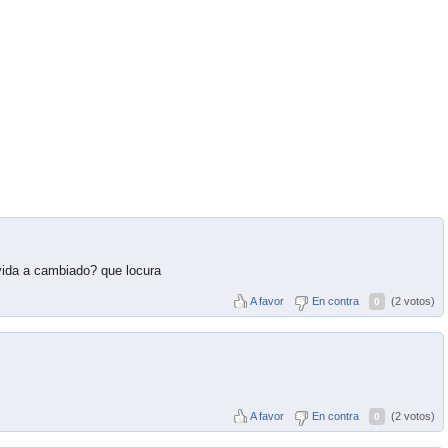
ida a cambiado? que locura
A favor
En contra
(2 votos)
0
A favor
En contra
(2 votos)
0