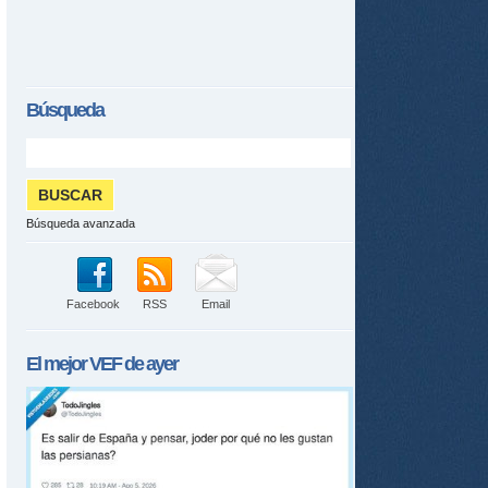
Búsqueda
Búsqueda avanzada
Facebook
RSS
Email
tir
ame
El mejor
VEF
de ayer