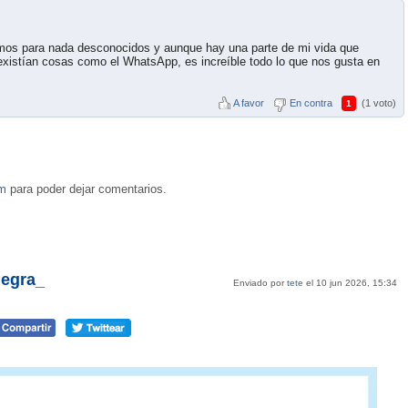
somos para nada desconocidos y aunque hay una parte de mi vida que
xistían cosas como el WhatsApp, es increíble todo lo que nos gusta en
A favor
En contra
(1 voto)
1
om
para poder dejar comentarios.
negra_
Enviado por
tete
el 10 jun 2026, 15:34