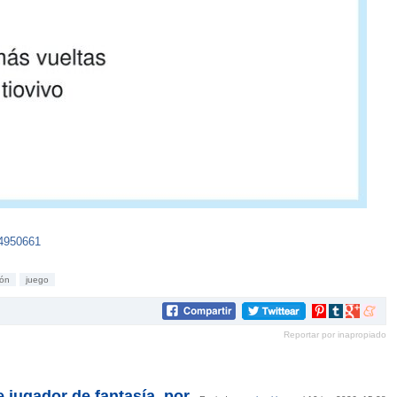
34950661
ión
juego
Compartir
Compartir
Compartir
Compar
en
en
en
en
Reportar por inapropiado
Pinterest
tumblr
Google+
mene
 jugador de fantasía, por