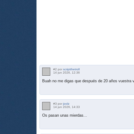
#2 por
scriptthetroll
14 jun 2026, 12:36
Buah no me digas que después de 20 años vuestra v
#3 por
joolz
14 jun 2026, 14:33
Os pasan unas mierdas...