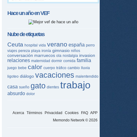
Hace un año en
VEF
Nube de etiquetas
verano
Ceuta
españa
hospital
vida
perro
gimnasio
viajes
pereza
playa
ironía
niños
conversación
marruecos
invasion
ola
nostalgia
relaciones
familia
maternidad
dormir
comida
calor
juego
bebe
cuerpo
tráfico
cambio
lluvia
vacaciones
diálogo
ligoteo
malentendido
trabajo
gato
casa
sueño
dientes
absurdo
dolor
Acerca
Términos
Privacidad
Cookies
FAQ
APP
Memondo Network © 2026