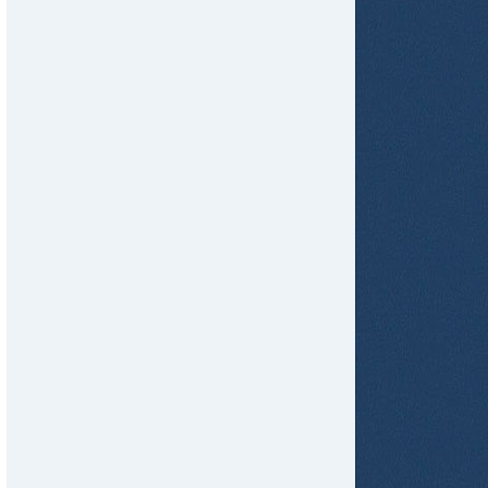
tir
ame