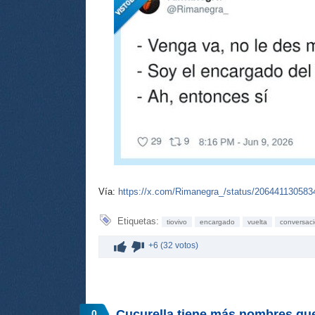
Vía:
https://x.com/Rimanegra_/status/20644113058
Etiquetas:
tiovivo
encargado
vuelta
conversac
+6 (32 votos)
Cucurella tiene más nombres que
0