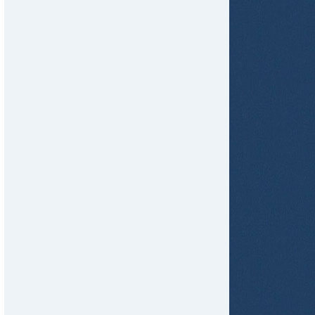
tir
ame