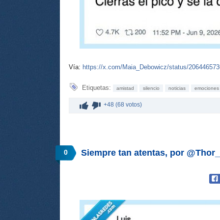
Vía:
https://x.com/Maia_Debowicz/status/20644657
Etiquetas:
amistad
silencio
noticias
emociones
+48 (68 votos)
Siempre tan atentas, por @Thor_
0