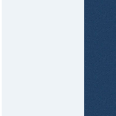
tir
ame