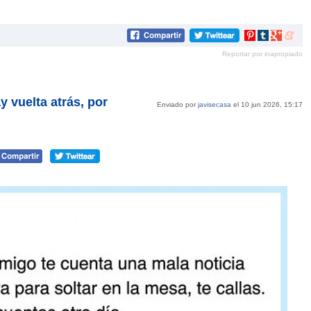
Compartir
Compartir
Compartir
Compar
en
en
en
en
Reportar por inapropiado
Pinterest
tumblr
Google+
mene
y vuelta atrás, por
Enviado por
javisecasa
el 10 jun 2026, 15:17