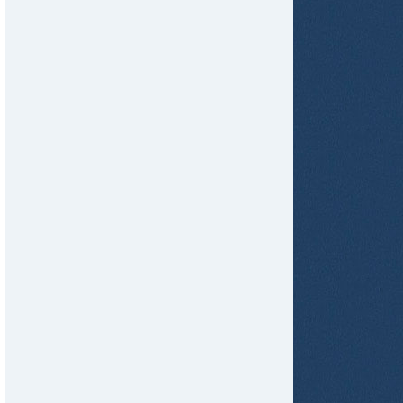
tir
ame