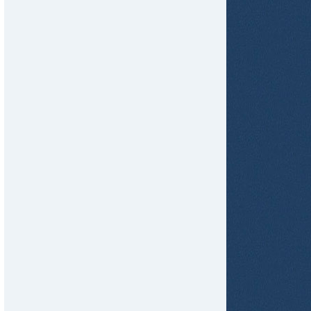
tir
ame