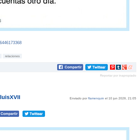
36446173368
relaciones
Compartir
Compartir
Compartir
Compar
en
en
en
en
Reportar por inapropiado
Pinterest
tumblr
Google+
mene
luisXVII
Enviado por
flamenquin
el 10 jun 2026, 21:05