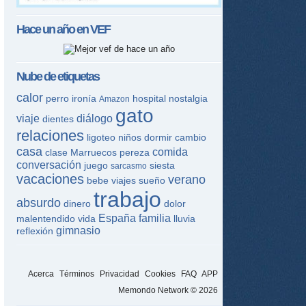
Hace un año en
VEF
Nube de etiquetas
calor
perro
ironía
hospital
nostalgia
Amazon
gato
viaje
diálogo
dientes
relaciones
ligoteo
niños
dormir
cambio
casa
comida
clase
Marruecos
pereza
conversación
juego
siesta
sarcasmo
vacaciones
verano
bebe
viajes
sueño
trabajo
absurdo
dinero
dolor
España
familia
malentendido
vida
lluvia
gimnasio
reflexión
Acerca
Términos
Privacidad
Cookies
FAQ
APP
Memondo Network © 2026