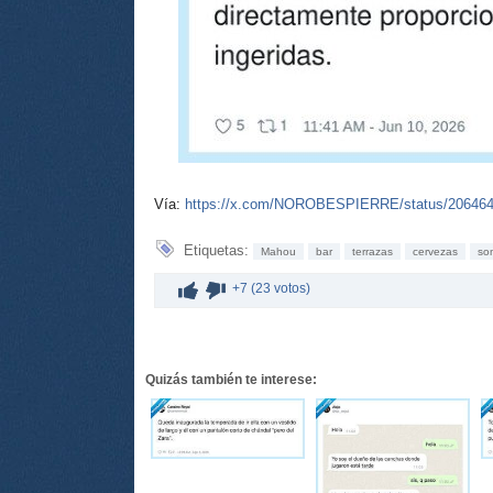
Vía:
https://x.com/NOROBESPIERRE/status/20646
Etiquetas:
Mahou
bar
terrazas
cervezas
so
+7 (23 votos)
Quizás también te interese: