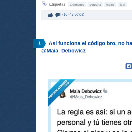
Etiquetas:
argentinos
peruana
ingles
ligar
-16 (42 votos)
Así funciona el código bro, no ha
1
@Maia_Debowicz