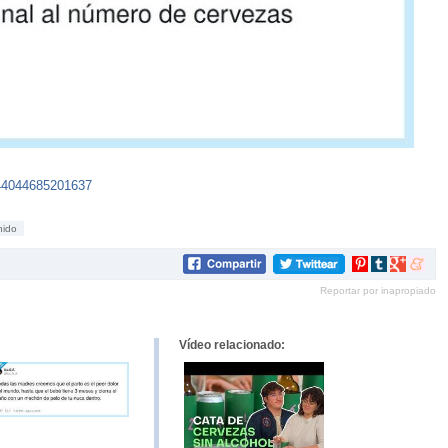
44044685201637
nido
Compartir
Compartir
Compartir
Compar
en
en
en
en
Reportar por inapropiado
Pinterest
tumblr
Google+
mene
Vídeo relacionado: