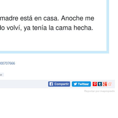
8900707666
he
Compartir
Compartir
Compartir
Compar
en
en
en
en
Reportar por inapropiado
Pinterest
tumblr
Google+
mene