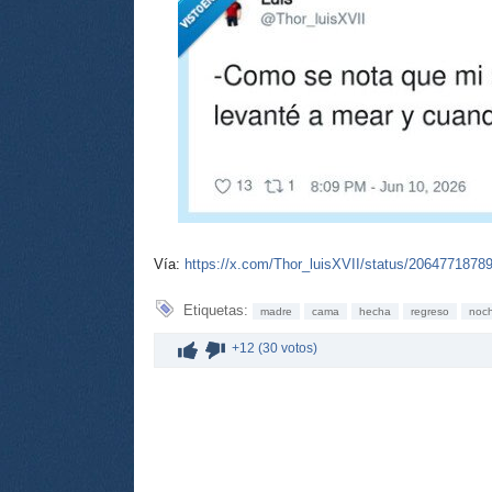
Vía:
https://x.com/Thor_luisXVII/status/206477187
Etiquetas:
madre
cama
hecha
regreso
noc
+12 (30 votos)