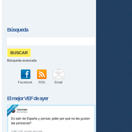
Búsqueda
Búsqueda avanzada
Facebook
RSS
Email
El mejor
VEF
de ayer