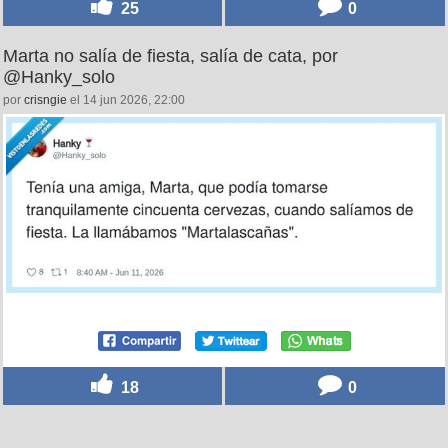
25
0
Marta no salía de fiesta, salía de cata, por
@Hanky_solo
por
crisngie
el 14 jun 2026, 22:00
18
0