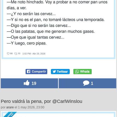
19
1
Pero valdrá la pena, por @CarlWinslou
por
arare
el 1 may 2026, 23:00