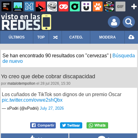
ÚLTIMOS
TOP
CATEG.
MODERA
Se han encontrado 90 resultados con "cervezas" |
Búsqueda
de nuevo
Yo creo que debe cobrar discapacidad
por
matalotempollon
el 28 jul 2026, 15:30
Los cuñados de TikTok son dignos de un premio Óscar
pic.twitter.com/ovwe2shQbx
— xPodri (@xPodrii)
July 27, 2026