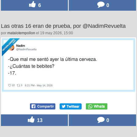
6
0
Las otras 16 eran de prueba, por @NadimRevuelta
por
matalotempollon
el 19 may 2026, 15:00
13
0