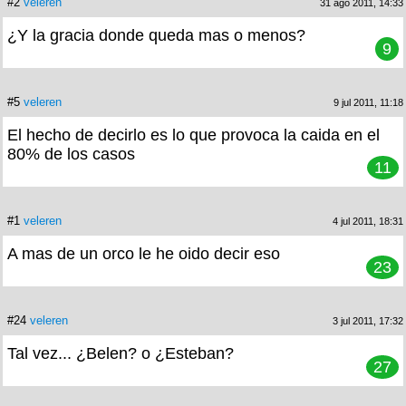
#2
veleren
31 ago 2011, 14:33
¿Y la gracia donde queda mas o menos?
9
#5
veleren
9 jul 2011, 11:18
El hecho de decirlo es lo que provoca la caida en el
80% de los casos
11
#1
veleren
4 jul 2011, 18:31
A mas de un orco le he oido decir eso
23
#24
veleren
3 jul 2011, 17:32
Tal vez... ¿Belen? o ¿Esteban?
27