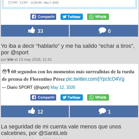
33
0
Yo iba a decir “hablarlo” y me ha salido “echar a tiros”,
por @sport
por
tete
el 13 may 2026, 11:42
😳🎙️ 𝟔𝟎 𝐬𝐞𝐠𝐮𝐧𝐝𝐨𝐬 𝐜𝐨𝐧 𝐥𝐨𝐬 𝐦𝐨𝐦𝐞𝐧𝐭𝐨𝐬 𝐦𝐚́𝐬 𝐬𝐮𝐫𝐫𝐞𝐚𝐥𝐢𝐬𝐭𝐚𝐬 𝐝𝐞 𝐥𝐚 𝐫𝐮𝐞𝐝𝐚
𝐝𝐞 𝐩𝐫𝐞𝐧𝐬𝐚 𝐝𝐞 𝐅𝐥𝐨𝐫𝐞𝐧𝐭𝐢𝐧𝐨 𝐏𝐞́𝐫𝐞𝐳
pic.twitter.com/jYpcIcO4Vg
— Diario SPORT (@sport)
May 12, 2026
12
1
La seguridad de mi cuenta vale menos que unos
calcetines, por @SantiLieb