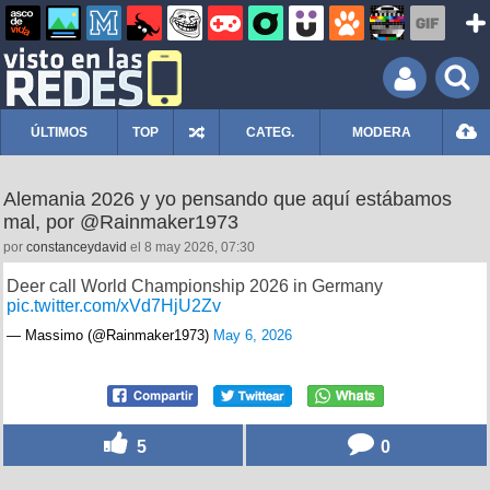
ÚLTIMOS
TOP
CATEG.
MODERA
Alemania 2026 y yo pensando que aquí estábamos
mal, por @Rainmaker1973
por
constanceydavid
el 8 may 2026, 07:30
Deer call World Championship 2026 in Germany
pic.twitter.com/xVd7HjU2Zv
— Massimo (@Rainmaker1973)
May 6, 2026
5
0