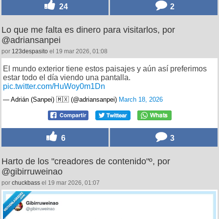
24
2
Lo que me falta es dinero para visitarlos, por
@adriansanpei
por
123despasito
el 19 mar 2026, 01:08
El mundo exterior tiene estos paisajes y aún así preferimos
estar todo el día viendo una pantalla.
pic.twitter.com/HuWoy0m1Dn
— Adrián (Sanpei) 🇲🇽 (@adriansanpei)
March 18, 2026
6
3
Harto de los "creadores de contenido"º, por
@gibirruweinao
por
chuckbass
el 19 mar 2026, 01:07