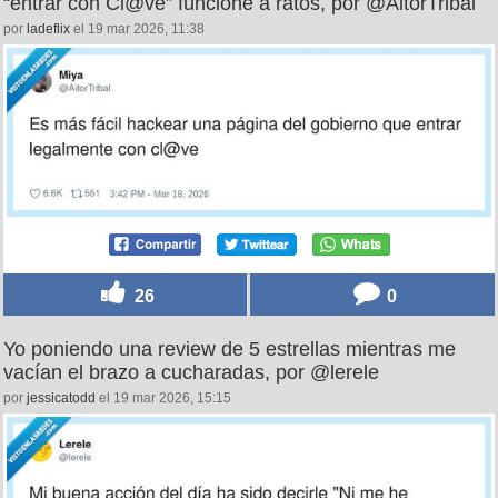
“entrar con Cl@ve” funcione a ratos, por @AitorTribal
por
ladeflix
el 19 mar 2026, 11:38
26
0
Yo poniendo una review de 5 estrellas mientras me
vacían el brazo a cucharadas, por @lerele
por
jessicatodd
el 19 mar 2026, 15:15