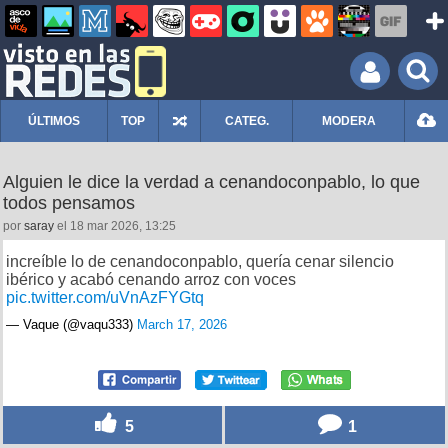
ÚLTIMOS
TOP
CATEG.
MODERA
Alguien le dice la verdad a cenandoconpablo, lo que
todos pensamos
por
saray
el 18 mar 2026, 13:25
increíble lo de cenandoconpablo, quería cenar silencio
ibérico y acabó cenando arroz con voces
pic.twitter.com/uVnAzFYGtq
— Vaque (@vaqu333)
March 17, 2026
5
1