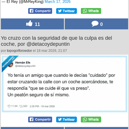
— El Rey (@MrReyKing)
March 17, 2026
11
0
Yo cruzo con la seguridad de que la culpa es del
coche, por @detacoydepuntin
por
topogolforoedor
el 18 mar 2026, 21:07