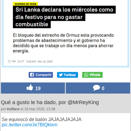
19
0
Qué a gusto le ha dado, por @MrReyKing
por
trollface
el 18 mar 2026, 13:38
Se equivocó de balón JAJAJAJAJAJA
pic.twitter.com/Je7BtQktxm