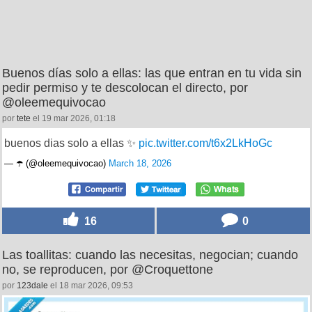
Buenos días solo a ellas: las que entran en tu vida sin
pedir permiso y te descolocan el directo, por
@oleemequivocao
por
tete
el 19 mar 2026, 01:18
buenos dias solo a ellas ✨
pic.twitter.com/t6x2LkHoGc
— ☂️ (@oleemequivocao)
March 18, 2026
16
0
Las toallitas: cuando las necesitas, negocian; cuando
no, se reproducen, por @Croquettone
por
123dale
el 18 mar 2026, 09:53