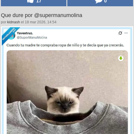
17
0
Que dure por @supermanumolina
por
kidnash
el 18 mar 2026, 14:54