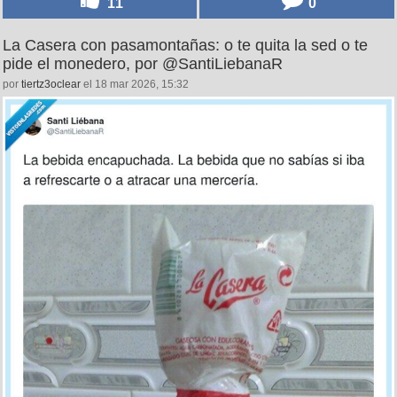
11
0
La Casera con pasamontañas: o te quita la sed o te
pide el monedero, por @SantiLiebanaR
por
tiertz3oclear
el 18 mar 2026, 15:32