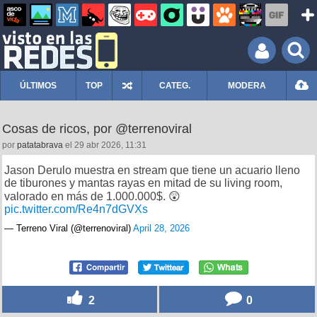
ÚLTIMOS
TOP
CATEG.
MODERA
Cosas de ricos, por @terrenoviral
por
patatabrava
el 29 abr 2026, 11:31
Jason Derulo muestra en stream que tiene un acuario lleno
de tiburones y mantas rayas en mitad de su living room,
valorado en más de 1.000.000$.​​​​​​​​​​​​​​​​ 😲
pic.twitter.com/Re4n7dGVXs
— Terreno Viral (@terrenoviral)
April 28, 2026
2
0