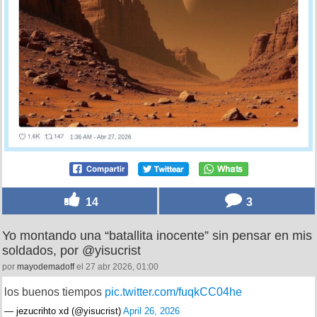
14
3
Yo montando una “batallita inocente” sin pensar en mis
soldados, por @yisucrist
por
mayodemadoff
el 27 abr 2026, 01:00
los buenos tiempos
pic.twitter.com/fuqkCC04he
— jezucrihto xd (@yisucrist)
April 26, 2026