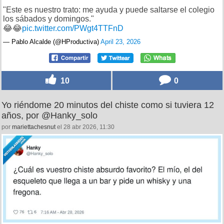
"Este es nuestro trato: me ayuda y puede saltarse el colegio
los sábados y domingos."
😂😂
pic.twitter.com/PWgt4TTFnD
— Pablo Alcalde (@HProductiva)
April 23, 2026
10
0
Yo riéndome 20 minutos del chiste como si tuviera 12
años, por @Hanky_solo
por
mariettachesnut
el 28 abr 2026, 11:30