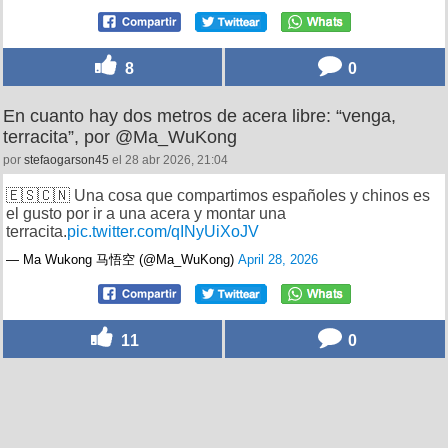
8
0
En cuanto hay dos metros de acera libre: “venga,
terracita”, por @Ma_WuKong
por
stefaogarson45
el 28 abr 2026, 21:04
🇪🇸🇨🇳 Una cosa que compartimos españoles y chinos es
el gusto por ir a una acera y montar una
terracita.
pic.twitter.com/qINyUiXoJV
— Ma Wukong 马悟空 (@Ma_WuKong)
April 28, 2026
11
0