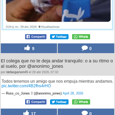
9
0
El colega que no te deja andar tranquilo: o a su ritmo o
al suelo, por @anonimo_jones
por
stefaogarson45
el 29 abr 2026, 07:32
Todos tenemos un amigo que nos empuja mientras andamos.
pic.twitter.com/4B2fhs4rHO
— Ross_co_Jones  (@anonimo_jones)
April 28, 2026
17
0