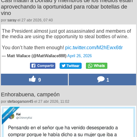
Casi matan a Donald y miembros de los medios están
aprovechando la oportunidad para robar botellas de
vino
por
saray
el 27 abr 2026, 07:40
The President almost just got assassinated and members of
the media are using the opportunity to steal bottles of wine.
You don’t hate them enough!
pic.twitter.com/M2hEwx6tIr
— Matt Wallace (@MattWallace888)
April 26, 2026
9
1
Enhorabuena, campeón
por
stefaogarson45
el 27 abr 2026, 11:02