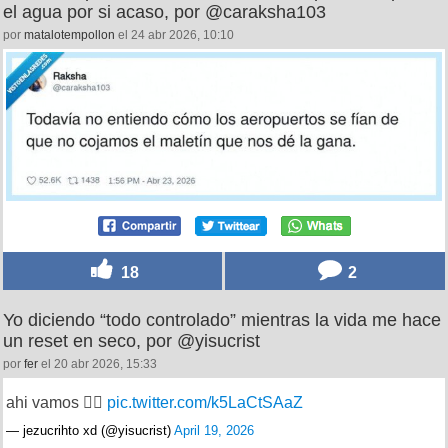
el agua por si acaso, por @caraksha103
por
matalotempollon
el 24 abr 2026, 10:10
18
2
Yo diciendo “todo controlado” mientras la vida me hace
un reset en seco, por @yisucrist
por
fer
el 20 abr 2026, 15:33
ahi vamos 😮‍💨
pic.twitter.com/k5LaCtSAaZ
— jezucrihto xd (@yisucrist)
April 19, 2026