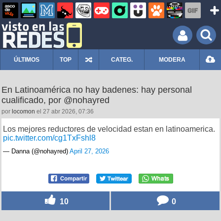
ÚLTIMOS
TOP
CATEG.
MODERA
En Latinoamérica no hay badenes: hay personal
cualificado, por @nohayred
por
locomon
el 27 abr 2026, 07:36
Los mejores reductores de velocidad estan en latinoamerica.
pic.twitter.com/cg1TxFshl8
— Danna (@nohayred)
April 27, 2026
10
0