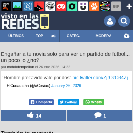
ÚLTIMOS
TOP
CATEG.
MODERA
Engañar a tu novia solo para ver un partido de fútbol...
un poco lo ¿no?
por
matalotempollon
el 26 ene 2026, 14:33
"Hombre precavido vale por dos"
pic.twitter.com/ZjrOzO34Zj
— ElCucaracha (@xCesiox)
January 26, 2026
14
1