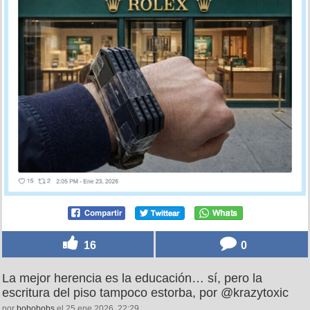
16
0
La mejor herencia es la educación… sí, pero la
escritura del piso tampoco estorba, por @krazytoxic
por
bobobobs
el 25 ene 2026, 22:29