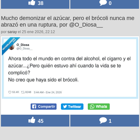
38
0
Mucho demonizar el azúcar, pero el brócoli nunca me
abrazó en una ruptura, por @O_Diosa__
por
saray
el 25 ene 2026, 22:12
45
1