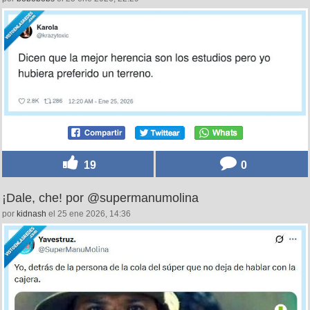
19
0
¡Dale, che! por @supermanumolina
por
kidnash
el 25 ene 2026, 14:36