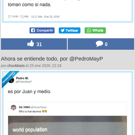
experto, por @angelica960622
por
erre
el 25 ene 2026, 22:20
31
0
Ahora se entiende todo, por @PedroMayP
por
chuckbass
el 25 ene 2026, 22:18