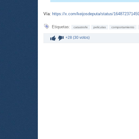
Vía:
https://x.com/keijosdeputa/status/1648723714
Etiquetas:
catastrofe
peliculas
comportamiento
+28 (30 votos)