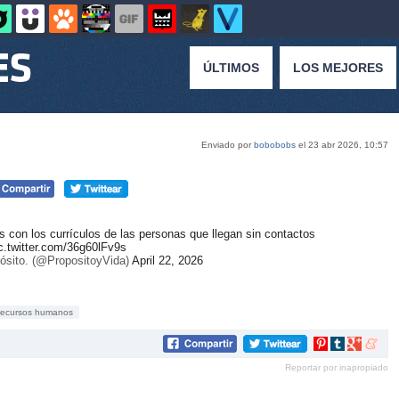
ÚLTIMOS
LOS MEJORES
Enviado por
bobobobs
el 23 abr 2026, 10:57
con los currículos de las personas que llegan sin contactos
c.twitter.com/36g60lFv9s
ósito. (@PropositoyVida)
April 22, 2026
recursos humanos
Compartir
Compartir
Compartir
Compar
en
en
en
en
Reportar por inapropiado
Pinterest
tumblr
Google+
mene