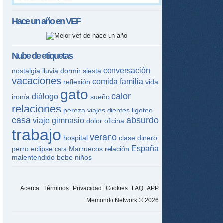
Hace un año en
VEF
Nube de etiquetas
conversación
nostalgia
lluvia
dormir
siesta
vacaciones
comida
familia
reflexión
vida
gato
calor
diálogo
ironía
sueño
relaciones
pereza
viajes
dientes
ligoteo
casa
absurdo
viaje
gimnasio
dolor
oficina
trabajo
verano
hospital
clase
dinero
España
perro
eclipse
Marruecos
relación
cara
malentendido
bebe
niños
Acerca
Términos
Privacidad
Cookies
FAQ
APP
Memondo Network © 2026