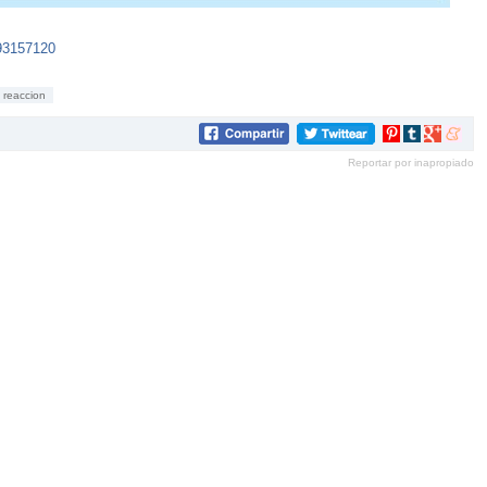
593157120
reaccion
Compartir
Compartir
Compartir
Compar
en
en
en
en
Reportar por inapropiado
Pinterest
tumblr
Google+
mene