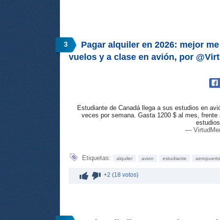
Pagar alquiler en 2026: mejor m
3
vuelos y a clase en avión, por @Vir
Estudiante de Canadá llega a sus estudios en avión 
veces por semana. Gasta 1200 $ al mes, frente a 
estudio
— VirtudMen
Etiquetas:
alquiler
avion
estudiante
aeropuert
+2 (18 votos)