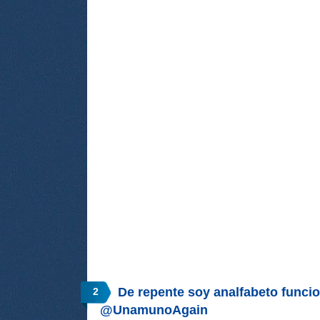
De repente soy analfabeto funcio
2
@UnamunoAgain