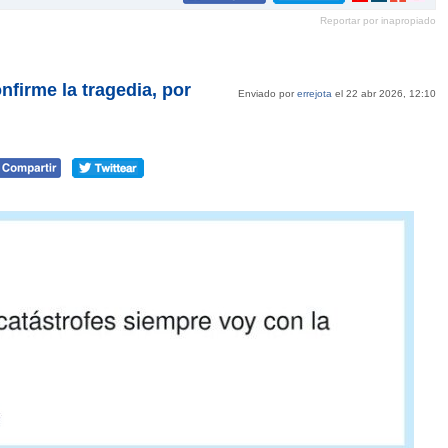
en
en
en
en
Reportar por inapropiado
Pinterest
tumblr
Google+
mene
firme la tragedia, por
Enviado por
errejota
el 22 abr 2026, 12:10