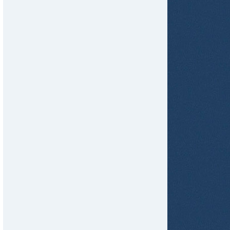
tir
ame