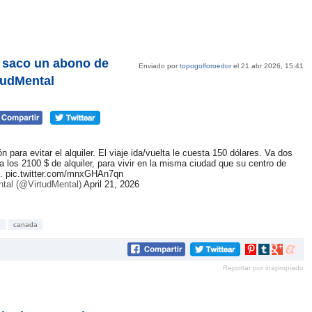
e saco un abono de
Enviado por
topogolforoedor
el 21 abr 2026, 15:41
tudMental
para evitar el alquiler. El viaje ida/vuelta le cuesta 150 dólares. Va dos
los 2100 $ de alquiler, para vivir en la misma ciudad que su centro de
s.
pic.twitter.com/mnxGHAn7qn
tal (@VirtudMental)
April 21, 2026
o
canada
Compartir
Compartir
Compartir
Compar
en
en
en
en
Reportar por inapropiado
Pinterest
tumblr
Google+
mene