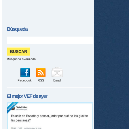
Búsqueda
Búsqueda avanzada
Facebook
RSS
Email
El mejor
VEF
de ayer