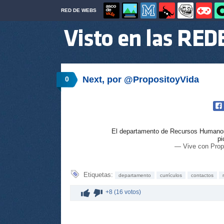
RED DE WEBS
Next, por @PropositoyVida
0
El departamento de Recursos Humanos 
pi
— Vive con Prop
Etiquetas:
departamento
currículos
contactos
+8 (16 votos)