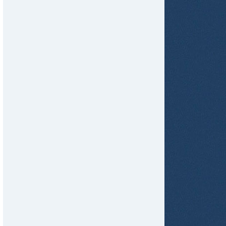
tir
ame