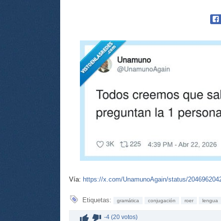
Vía:
https://x.com/UnamunoAgain/status/20469620
Etiquetas:
gramática
conjugación
roer
lengua
-4 (20 votos)