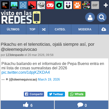
ÚLTIMOS
TOP
CATEG.
MODERA
Pikachu en el telenoticias, ojalá siempre así, por
@oleemequivocao
por
123despasito
el 20 mar 2026, 09:58
Pikachu bailando en el informativo de Pepa Bueno entra en
mi lista de cosas surrealistas del 2026
pic.twitter.com/1dpjKZKDA4
— ☂️ (@oleemequivocao)
March 19, 2026
6
0