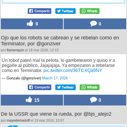
9
0
Ojo que los robots se cabrean y se rebelan como en
Terminator, por @gonziver
por
flamenquin
el 18 mar 2026, 12:15
Un robot pateó mal la pelota, lo gambetearon y quiso ir a
pegarle al público, Jajajajaja. Ya empezaron a rebelarse
como en Terminator.
pic.twitter.com/36TCXQa9NY
— Gonzalo (@gonziver)
March 17, 2026
15
0
De la USSR que viene la rueda, por @bjs_alejo2
por
mayodemadoff
el 19 mar 2026, 15:07