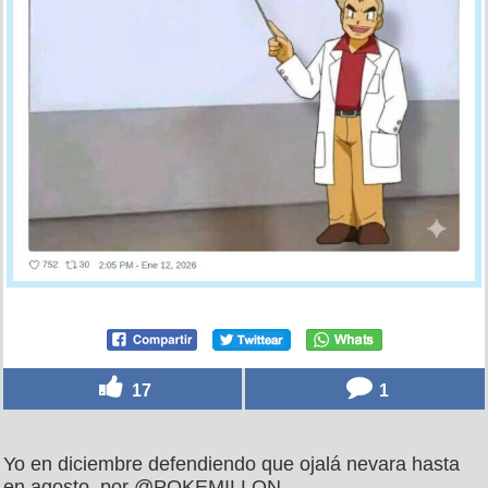
17
1
Yo en diciembre defendiendo que ojalá nevara hasta
en agosto, por @POKEMILLON