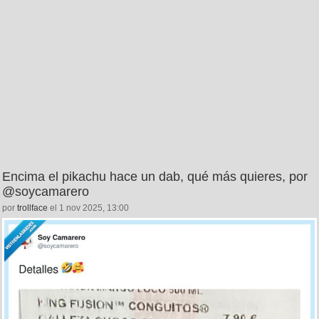
Encima el pikachu hace un dab, qué más quieres, por
@soycamarero
por
trollface
el 1 nov 2025, 13:00