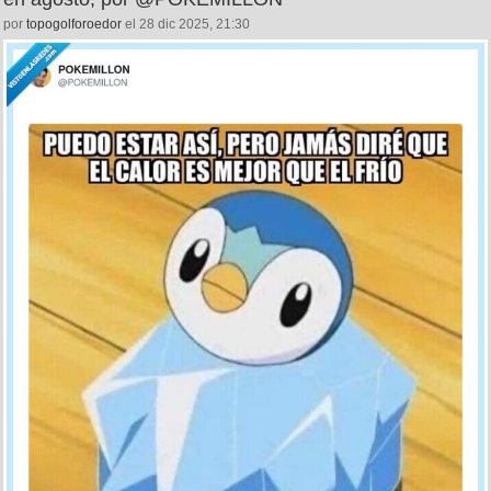
por
topogolforoedor
el 28 dic 2025, 21:30