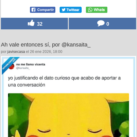
32
0
Ah vale entonces sí, por @kansaita_
por
javisecasa
el 26 ene 2026, 18:00