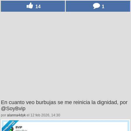
14
1
En cuanto veo burbujas se me reinicia la dignidad, por
@SoyBvip
por
alanna4dyk
el 12 feb 2026, 14:30