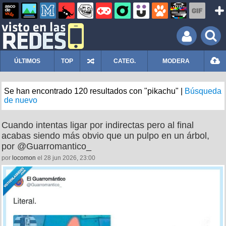
ÚLTIMOS
TOP
CATEG.
MODERA
Se han encontrado 120 resultados con "pikachu" |
Búsqueda
de nuevo
Cuando intentas ligar por indirectas pero al final
acabas siendo más obvio que un pulpo en un árbol,
por @Guarromantico_
por
locomon
el 28 jun 2026, 23:00