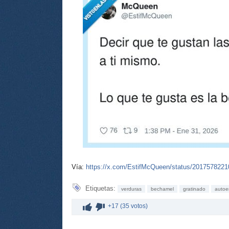
Vía:
https://x.com/EstifMcQueen/status/201757822
Etiquetas:
verduras
bechamel
gratinado
auto
+17 (35 votos)