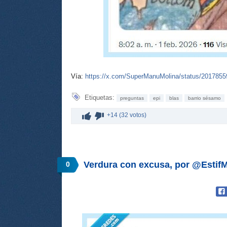
Vía:
https://x.com/SuperManuMolina/status/201785
Etiquetas:
preguntas
epi
blas
barrio sésamo
+14 (32 votos)
Verdura con excusa, por @Esti
0