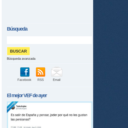
Búsqueda
Búsqueda avanzada
Facebook
RSS
Email
El mejor
VEF
de ayer