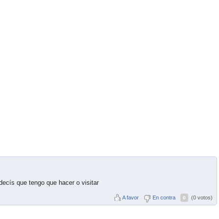
 decís que tengo que hacer o visitar
A favor
En contra
(0 votos)
0