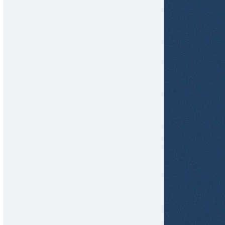
tir
ame