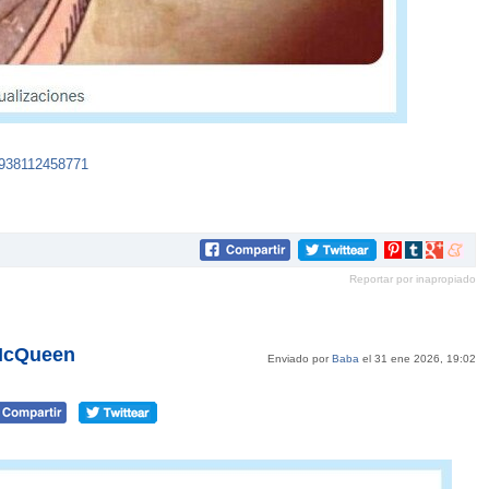
5938112458771
Compartir
Compartir
Compartir
Compar
en
en
en
en
Reportar por inapropiado
Pinterest
tumblr
Google+
mene
fMcQueen
Enviado por
Baba
el 31 ene 2026, 19:02