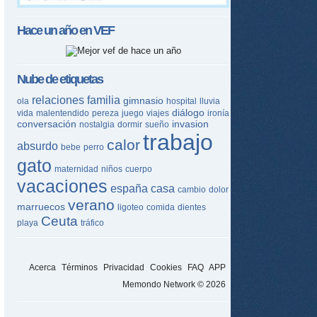
Hace un año en
VEF
Nube de etiquetas
relaciones
familia
gimnasio
ola
hospital
lluvia
diálogo
vida
malentendido
pereza
juego
viajes
ironía
conversación
invasion
nostalgia
dormir
sueño
trabajo
calor
absurdo
bebe
perro
gato
maternidad
niños
cuerpo
vacaciones
españa
casa
cambio
dolor
verano
marruecos
ligoteo
comida
dientes
Ceuta
playa
tráfico
Acerca
Términos
Privacidad
Cookies
FAQ
APP
Memondo Network © 2026