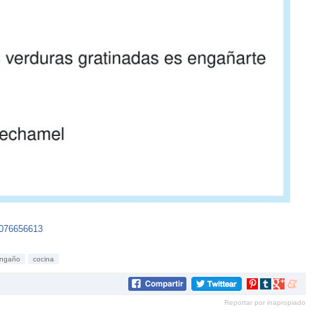
1076656613
engaño
cocina
Compartir
Compartir
Compartir
Compar
en
en
en
en
Reportar por inapropiado
Pinterest
tumblr
Google+
mene