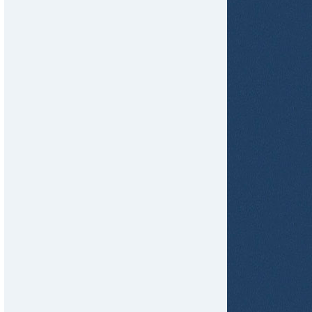
tir
ame