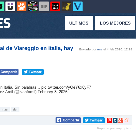
ÚLTIMOS
LOS MEJORES
al de Viareggio en Italia, hay
Enviado por
erre
el 4 feb 2026, 12:28
 Italia. Sin palabras...
pic.twitter.com/yQeY6x6yF7
ez Amil (@ivanfamil)
February 3, 2026
más
del
Compartir
Compartir
Compartir
Compar
en
en
en
en
Reportar por inapropiado
Pinterest
tumblr
Google+
mene