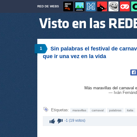
RED DE WEBS
Sin palabras el festival de carnav
1
que ir una vez en la vida
Más maravillas del carnaval en
— Iván Fernánd
Etiquetas:
maravillas
carnaval
palabras
italia
-1 (19 votos)