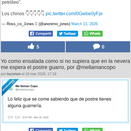
petróleo".
Los chinos 👇👇👇👇👇
pic.twitter.com/0Gwbe0yFje
— Ross_co_Jones  (@anonimo_jones)
March 13, 2026
5
0
Yo como ensalada como si no supiera que en la nevera
me espera el postre guarro, por @mellamancopo
por
locomon
el 16 mar 2026, 17:18