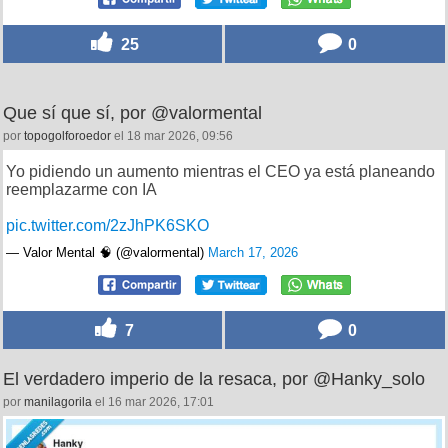
25
0
Que sí que sí, por @valormental
por
topogolforoedor
el 18 mar 2026, 09:56
Yo pidiendo un aumento mientras el CEO ya está planeando
reemplazarme con IA
pic.twitter.com/2zJhPK6SKO
— Valor Mental 🧠 (@valormental)
March 17, 2026
7
0
El verdadero imperio de la resaca, por @Hanky_solo
por
manilagorila
el 16 mar 2026, 17:01