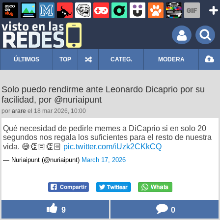
ÚLTIMOS
TOP
CATEG.
MODERA
Solo puedo rendirme ante Leonardo Dicaprio por su
facilidad, por @nuriaipunt
por
arare
el 18 mar 2026, 10:00
Qué necesidad de pedirle memes a DiCaprio si en solo 20
segundos nos regala los suficientes para el resto de nuestra
vida. 😅👏🏻👏🏻
pic.twitter.com/iUzk2CKkCQ
— Nuriaipunt (@nuriaipunt)
March 17, 2026
9
0