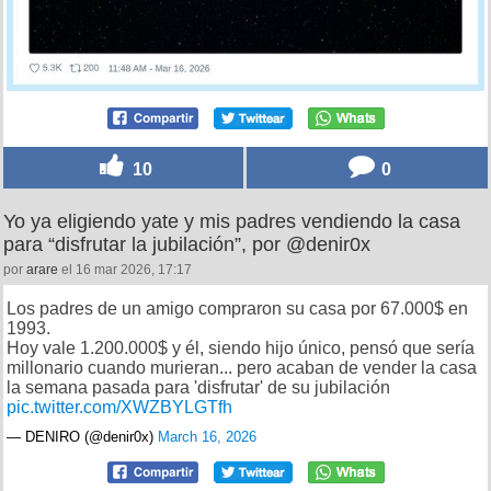
10
0
Yo ya eligiendo yate y mis padres vendiendo la casa
para “disfrutar la jubilación”, por @denir0x
por
arare
el 16 mar 2026, 17:17
Los padres de un amigo compraron su casa por 67.000$ en
1993.
Hoy vale 1.200.000$ y él, siendo hijo único, pensó que sería
millonario cuando murieran... pero acaban de vender la casa
la semana pasada para 'disfrutar' de su jubilación
pic.twitter.com/XWZBYLGTfh
— DENIRO (@denir0x)
March 16, 2026