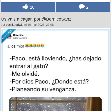
10
2
Os vais a cagar, por @BerniceSanz
por
cecilialudwig
el 16 mar 2026, 21:08