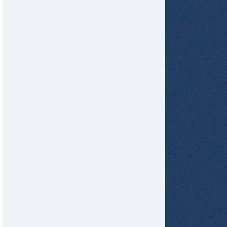
tir
ame