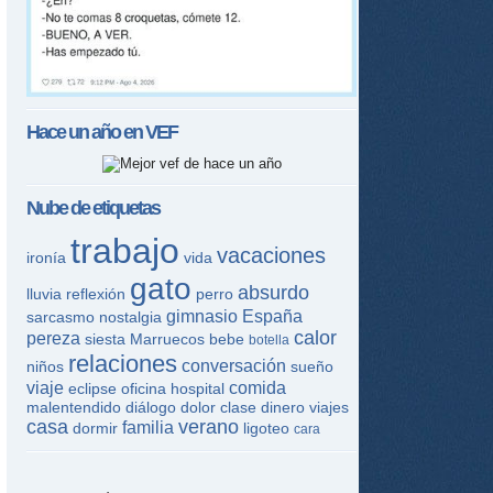
Hace un año en
VEF
tir
ame
Nube de etiquetas
trabajo
vacaciones
ironía
vida
gato
absurdo
lluvia
reflexión
perro
gimnasio
España
sarcasmo
nostalgia
calor
pereza
siesta
Marruecos
bebe
botella
relaciones
conversación
niños
sueño
viaje
comida
eclipse
oficina
hospital
malentendido
diálogo
dolor
clase
dinero
viajes
casa
verano
familia
dormir
ligoteo
cara