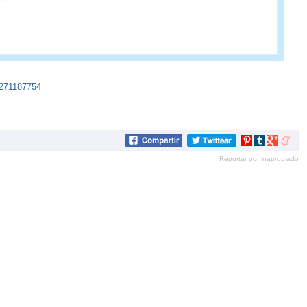
5271187754
Compartir
Compartir
Compartir
Compar
en
en
en
en
Reportar por inapropiado
Pinterest
tumblr
Google+
mene