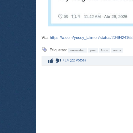
Vía:
https://x.com/yosoy_lalimon/status/204942416
Etiquetas:
necesidad
pies
fotos
arena
+14 (22 votos)