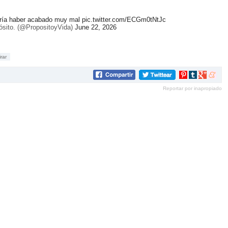
dría haber acabado muy mal
pic.twitter.com/ECGm0tNtJc
ósito. (@PropositoyVida)
June 22, 2026
irar
Compartir
Compartir
Compartir
Compar
en
en
en
en
Reportar por inapropiado
Pinterest
tumblr
Google+
mene