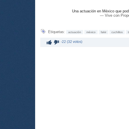
Una actuación en México que po
— Vive con Prop
Etiquetas:
actuación
méxico
fakir
cuchillos
t
-22 (32 votos)