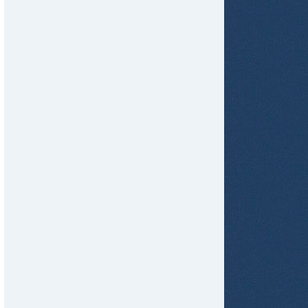
tir
ame