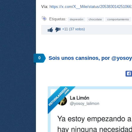
Vía:
https://x.com/X__Mile/status/205383014251066
Etiquetas:
depresión
chocolate
comportamiento
+11 (37 votos)
Sois unos cansinos, por @yosoy
0