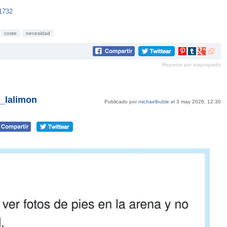
1732
coste
necesidad
Compartir
Compartir
Compartir
Compar
en
en
en
en
Reportar por inapropiado
Pinterest
tumblr
Google+
mene
_lalimon
Publicado por
michaelbuble
el 3 may 2026, 12:30