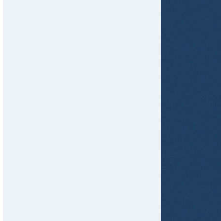
tir
ame