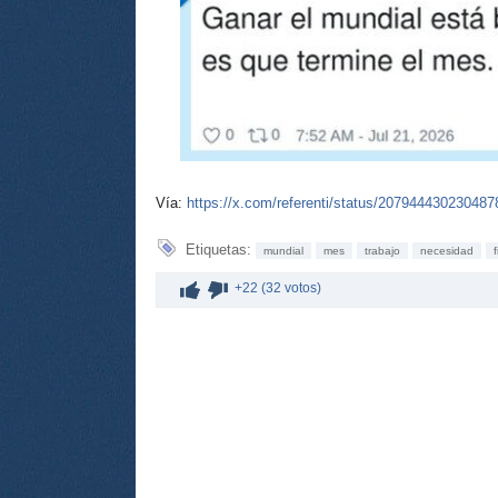
Vía:
https://x.com/referenti/status/20794443023048
Etiquetas:
mundial
mes
trabajo
necesidad
+22 (32 votos)