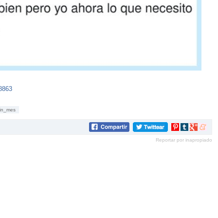
78863
fin_mes
Compartir
Compartir
Compartir
Compar
en
en
en
en
Reportar por inapropiado
Pinterest
tumblr
Google+
mene