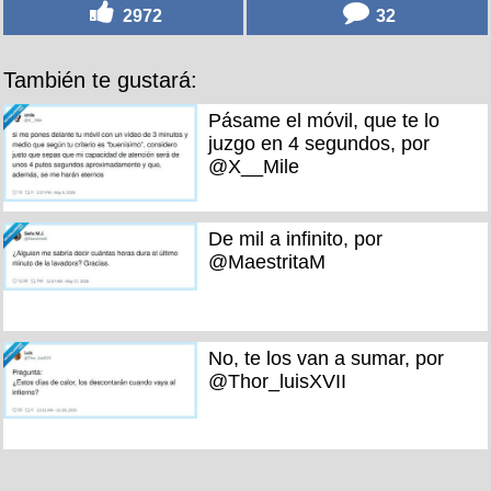
2972
32
También te gustará:
Pásame el móvil, que te lo
juzgo en 4 segundos, por
@X__Mile
De mil a infinito, por
@MaestritaM
No, te los van a sumar, por
@Thor_luisXVII