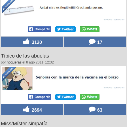
3120
17
Típico de las abuelas
por
nogueras
el 8 ago 2011, 12:32
2694
63
Miss/Míster simpatía