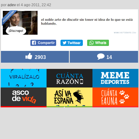
por
adev
el 4 ago 2011, 22:42
2903
14