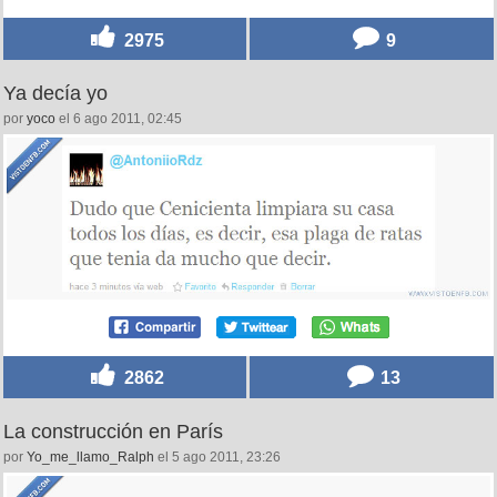
2975
9
Ya decía yo
por
yoco
el 6 ago 2011, 02:45
2862
13
La construcción en París
por
Yo_me_llamo_Ralph
el 5 ago 2011, 23:26