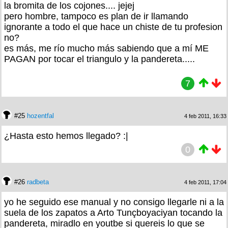
la bromita de los cojones.... jejej
pero hombre, tampoco es plan de ir llamando
ignorante a todo el que hace un chiste de tu profesion
no?
es más, me río mucho más sabiendo que a mí ME
PAGAN por tocar el triangulo y la pandereta.....
7
#25
hozentfal
4 feb 2011, 16:33
¿Hasta esto hemos llegado? :|
0
#26
radbeta
4 feb 2011, 17:04
yo he seguido ese manual y no consigo llegarle ni a la
suela de los zapatos a Arto Tunçboyaciyan tocando la
pandereta, miradlo en youtbe si quereis lo que se