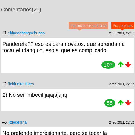
Comentarios
(29)
Por orden cronológico
Por mejores
#1
chingochangochungo
2 feb 2011, 22:31
Pandereta?? eso es para novatos, que aprendan a
tocar el triangulo, eso si que es complicado
107
#2
flekincirculares
2 feb 2011, 22:32
2) No ser imbécil jajajajajaj
55
#3
littlegeisha
2 feb 2011, 22:32
No pretendo impresionarte, pero se tocar la