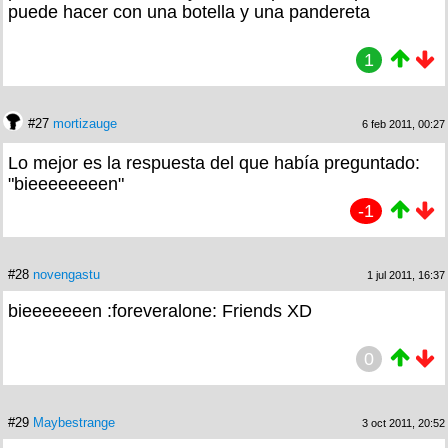
puede hacer con una botella y una pandereta
1
#27
mortizauge
6 feb 2011, 00:27
Lo mejor es la respuesta del que había preguntado:
"bieeeeeeeen"
-1
#28
novengastu
1 jul 2011, 16:37
bieeeeeeen :foreveralone: Friends XD
0
#29
Maybestrange
3 oct 2011, 20:52