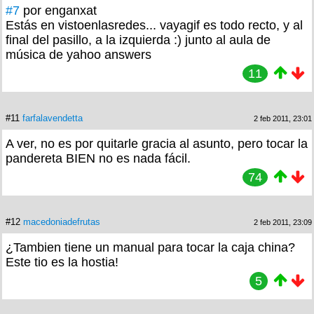
#7
por enganxat
Estás en vistoenlasredes... vayagif es todo recto, y al
final del pasillo, a la izquierda :) junto al aula de
música de yahoo answers
11
#11
farfalavendetta
2 feb 2011, 23:01
A ver, no es por quitarle gracia al asunto, pero tocar la
pandereta BIEN no es nada fácil.
74
#12
macedoniadefrutas
2 feb 2011, 23:09
¿Tambien tiene un manual para tocar la caja china?
Este tio es la hostia!
5