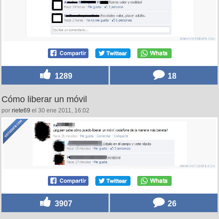
1289
18
Cómo liberar un móvil
por
riete69
el 30 ene 2011, 16:02
3907
26