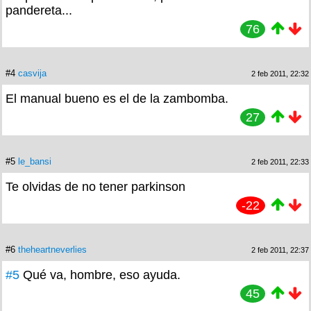
pandereta...
76
#4
casvija
2 feb 2011, 22:32
El manual bueno es el de la zambomba.
27
#5
le_bansi
2 feb 2011, 22:33
Te olvidas de no tener parkinson
-22
#6
theheartneverlies
2 feb 2011, 22:37
#5
Qué va, hombre, eso ayuda.
45