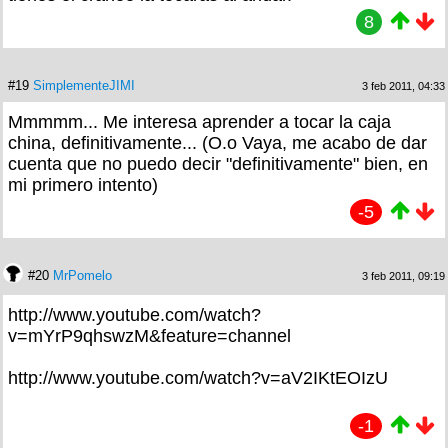
8
#19
SimplementeJIMI
3 feb 2011, 04:33
Mmmmm... Me interesa aprender a tocar la caja
china, definitivamente... (O.o Vaya, me acabo de dar
cuenta que no puedo decir "definitivamente" bien, en
mi primero intento)
-5
#20
MrPomelo
3 feb 2011, 09:19
http://www.youtube.com/watch?
v=mYrP9qhswzM&feature=channel
http://www.youtube.com/watch?v=aV2IKtEOIzU
-1