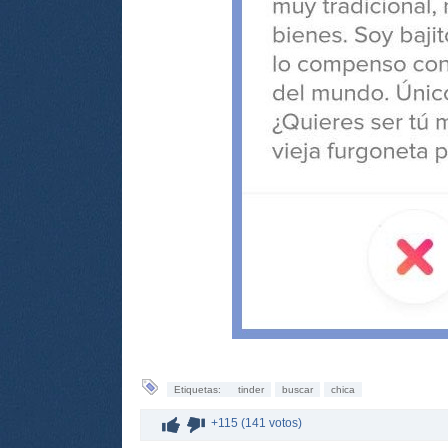
Etiquetas:
tinder
buscar
chica
+115 (141 votos)