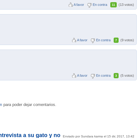
A favor
En contra
(13 votos)
11
A favor
En contra
(9 votos)
7
A favor
En contra
(5 votos)
3
om
para poder dejar comentarios.
trevista a su gato y no
Enviado por Sundara karma el 15 dic 2017, 13:42