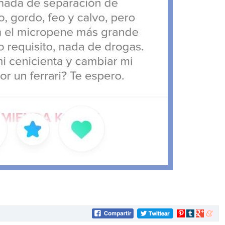
Compartir
Compartir
Compartir
Compar
en
en
en
en