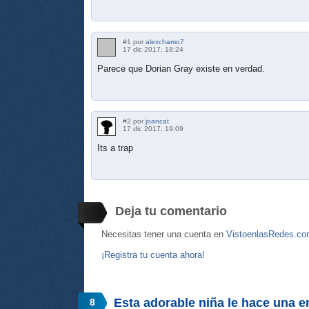
#1 por
alexchamo7
17 dic 2017, 18:24
Parece que Dorian Gray existe en verdad.
#2 por
joancat
17 dic 2017, 19:09
Its a trap
Deja tu comentario
Necesitas tener una cuenta en
VistoenlasRedes.c
¡Registra tu cuenta ahora!
Esta adorable niña le hace una en
8