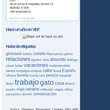
ame
Hace un año en
VEF
Nube de etiquetas
gimnasio
comida
Marruecos
perro
botella
relaciones
absurdo
ligoteo
vida
diálogo
vacaciones
clase
bebe
malentendido
calor
España
siesta
nostalgia
eclipse
lluvia
familia
pereza
oficina
ironía
hospital
cara
trabajo
gato
casa
dolor
dinero
verano
viaje
sueño
reflexión
viajes
niños
conversación
sarcasmo
dormir
Acerca
Términos
Privacidad
Cookies
FAQ
APP