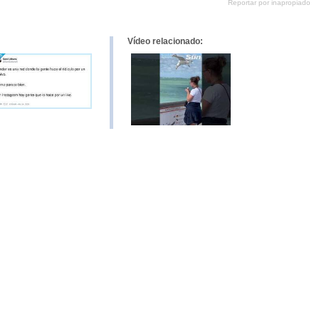
Reportar por inapropiado
Pinterest
tumblr
Google+
mene
Vídeo relacionado: