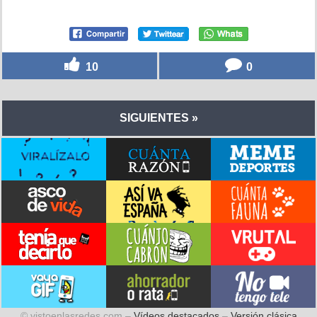
10
0
SIGUIENTES »
© vistoenlasredes.com –
Vídeos destacados
–
Versión clásica