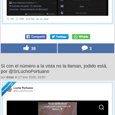
39
3
Si con el número a la vista no la llaman, jodido está,
por @SrLuchoPortuano
por
dolan
el 17 ene 2026, 19:00