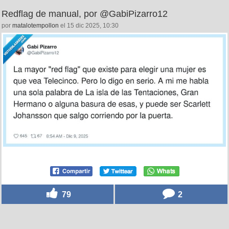
18
2
Redflag de manual, por @GabiPizarro12
por
matalotempollon
el 15 dic 2025, 10:30