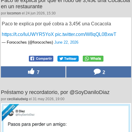
Paco te explica por qué el robo de 3,45€ una Cocacola
en un restaurante
por
locomon
el 24 jun 2026, 15:30
Paco te explica por qué cobra a 3,45€ una Cocacola
https://t.co/IuUWYR5YoX
pic.twitter.com/W8qQL0BxwT
— Forocoches (@forocoches)
June 22, 2026
7
2
Préstamo y recordatorio, por @SoyDaniloDiaz
por
cecilialudwig
el 31 may 2026, 19:00