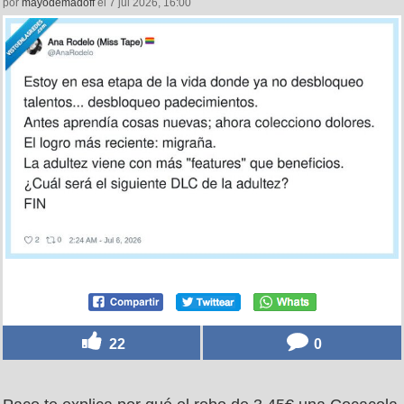
por
mayodemadoff
el 7 jul 2026, 16:00
22
0