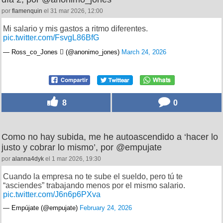
por
flamenquin
el 31 mar 2026, 12:00
Mi salario y mis gastos a ritmo diferentes.
pic.twitter.com/FsvgL86BfG
— Ross_co_Jones  (@anonimo_jones)
March 24, 2026
8
0
Como no hay subida, me he autoascendido a ‘hacer lo
justo y cobrar lo mismo’, por @empujate
por
alanna4dyk
el 1 mar 2026, 19:30
Cuando la empresa no te sube el sueldo, pero tú te
“asciendes” trabajando menos por el mismo salario.
pic.twitter.com/J6n6p6PXva
— Empújate (@empujate)
February 24, 2026