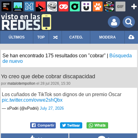
ÚLTIMOS
TOP
CATEG.
MODERA
Se han encontrado 175 resultados con "cobrar" |
Búsqueda
de nuevo
Yo creo que debe cobrar discapacidad
por
matalotempollon
el 28 jul 2026, 15:30
Los cuñados de TikTok son dignos de un premio Óscar
pic.twitter.com/ovwe2shQbx
— xPodri (@xPodrii)
July 27, 2026