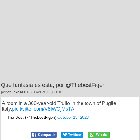
Qué fantasía es ésta, por @ThebestFigen
por
chuckbass
el 23 oct 2023, 00:30
A room in a 300-year-old Trullo in the town of Puglie,
Italy.
pic.twitter.com/V8lWOjMsTA
— The Best (@ThebestFigen)
October 19, 2023