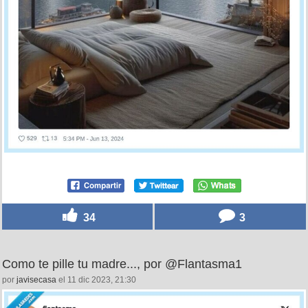
34
3
Como te pille tu madre..., por @Flantasma1
por
javisecasa
el 11 dic 2023, 21:30