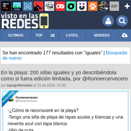
ÚLTIMOS
TOP
CATEG.
MODERA
Se han encontrado 177 resultados con "iguales" |
Búsqueda
de nuevo
En la playa: 200 sillas iguales y yo describiéndola
como si fuera edición limitada, por @Runnercervecero
por
topogolforoedor
el 15 jul 2026, 23:30