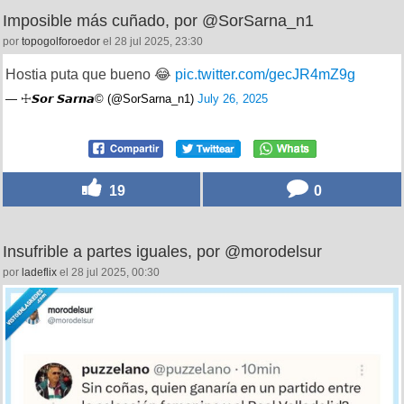
Imposible más cuñado, por @SorSarna_n1
por
topogolforoedor
el 28 jul 2025, 23:30
Hostia puta que bueno 😂
pic.twitter.com/gecJR4mZ9g
— ☩𝙎𝙤𝙧 𝙎𝙖𝙧𝙣𝙖© (@SorSarna_n1)
July 26, 2025
19
0
Insufrible a partes iguales, por @morodelsur
por
ladeflix
el 28 jul 2025, 00:30