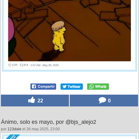
22
0
Ánimo, solo es mayo, por @bjs_alejo2
por
123dale
el 26 may 2025, 23:00