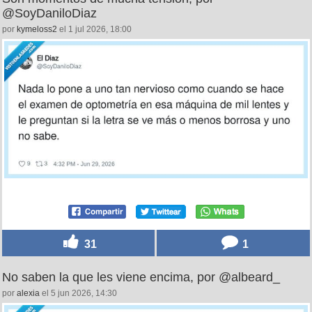
@SoyDaniloDiaz
por
kymeloss2
el 1 jul 2026, 18:00
31
1
No saben la que les viene encima, por @albeard_
por
alexia
el 5 jun 2026, 14:30