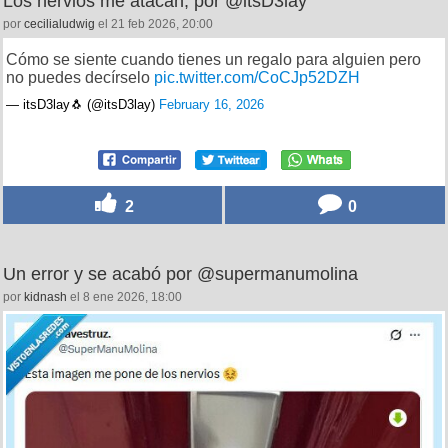
Los nervios me atacan, por @itsD3lay
por
cecilialudwig
el 21 feb 2026, 20:00
Cómo se siente cuando tienes un regalo para alguien pero
no puedes decírselo
pic.twitter.com/CoCJp52DZH
— itsD3lay🐧 (@itsD3lay)
February 16, 2026
2
0
Un error y se acabó por @supermanumolina
por
kidnash
el 8 ene 2026, 18:00