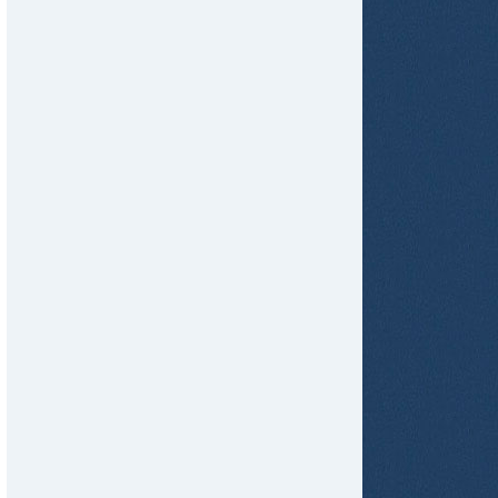
tir
ame