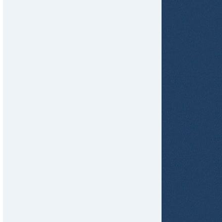
tir
ame