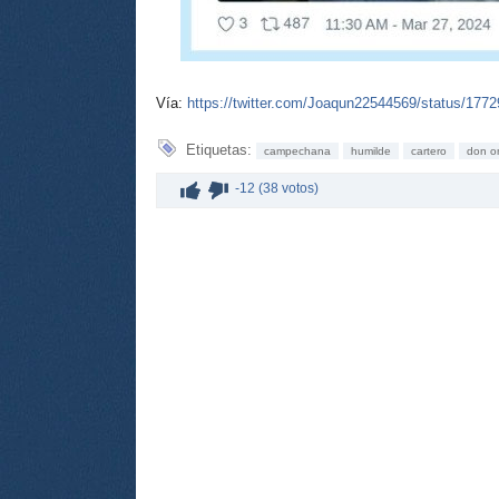
Vía:
https://twitter.com/Joaqun22544569/status/17
Etiquetas:
campechana
humilde
cartero
don o
-12 (38 votos)