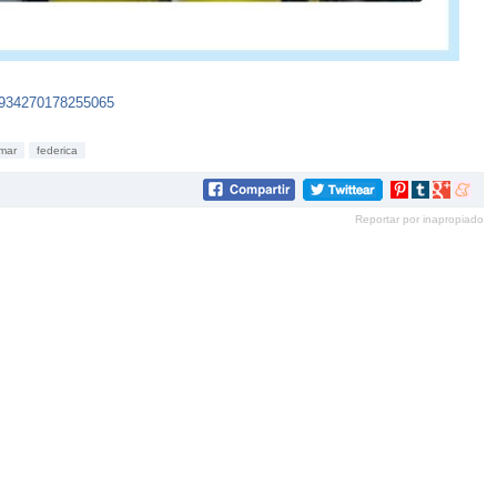
72934270178255065
mar
federica
Compartir
Compartir
Compartir
Compar
en
en
en
en
Reportar por inapropiado
Pinterest
tumblr
Google+
mene