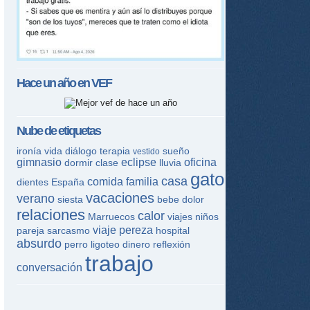
Hace un año en
VEF
Nube de etiquetas
ironía
vida
diálogo
terapia
sueño
vestido
gimnasio
eclipse
oficina
dormir
clase
lluvia
gato
casa
comida
familia
dientes
España
vacaciones
verano
siesta
bebe
dolor
relaciones
calor
Marruecos
viajes
niños
viaje
pereza
pareja
sarcasmo
hospital
absurdo
perro
ligoteo
dinero
reflexión
trabajo
conversación