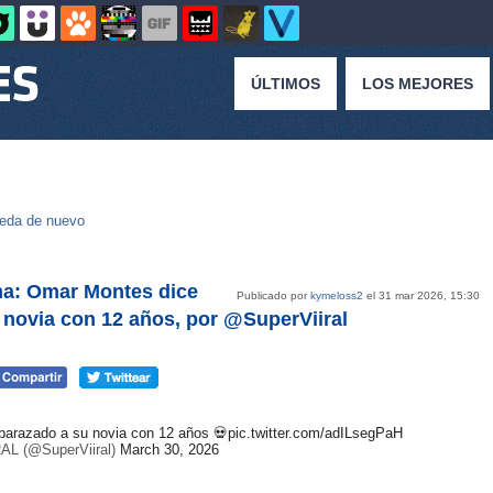
ÚLTIMOS
LOS MEJORES
eda de nuevo
ma: Omar Montes dice
Publicado por
kymeloss2
el 31 mar 2026, 15:30
novia con 12 años, por @SuperViiral
barazado a su novia con 12 años 💀
pic.twitter.com/adILsegPaH
AL (@SuperViiral)
March 30, 2026