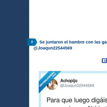
Se juntaron el hambre con las g
0
@Joaqun22544569