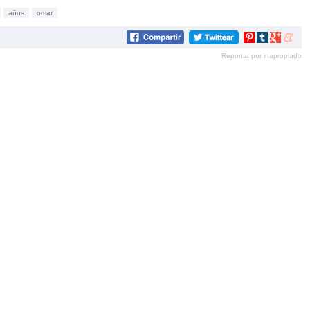
años
omar
Compartir
Compartir
Compartir
Compar
en
en
en
en
Reportar por inapropiado
Pinterest
tumblr
Google+
mene