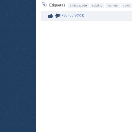
Etiquetas:
embarazado
sobrino
montes
novia
-36 (36 votos)