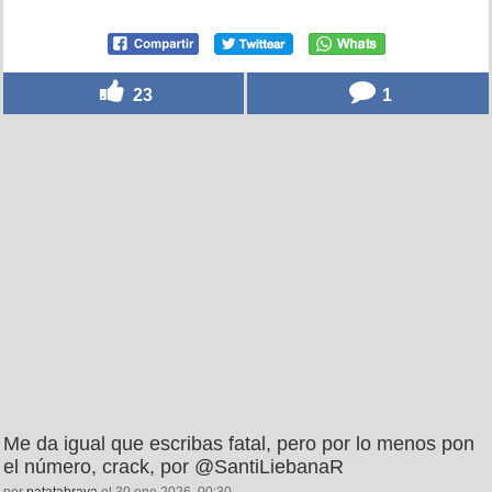
23
1
Me da igual que escribas fatal, pero por lo menos pon
el número, crack, por @SantiLiebanaR
por
patatabrava
el 30 ene 2026, 00:30