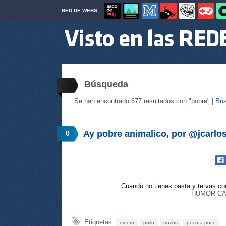
RED DE WEBS
Búsqueda
Se han encontrado 677 resultados con "pobre" |
Bús
Ay pobre animalico, por @jcarlo
0
Cuando no tienes pasta y te vas co
— HUMOR CAN
Etiquetas:
dinero
pollo
trozos
poco a poco