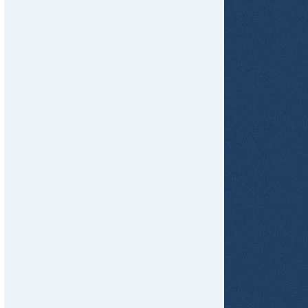
tir
ame