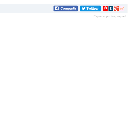
Compartir
Compartir
Compartir
Compar
en
en
en
en
Reportar por inapropiado
Pinterest
tumblr
Google+
mene