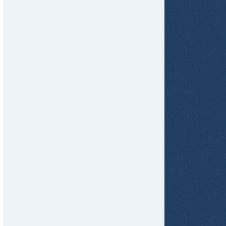
tir
ame