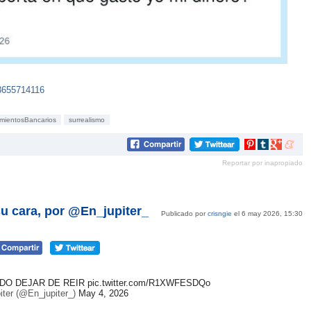
13655714116
mientosBancarios
surrealismo
Compartir
Compartir
Compartir
Compar
en
en
en
en
Reportar por inapropiado
Pinterest
tumblr
Google+
mene
su cara, por @En_jupiter_
Publicado por
crisngie
el 6 may 2026, 15:30
DO DEJAR DE REIR
pic.twitter.com/R1XWFESDQo
ter (@En_jupiter_)
May 4, 2026