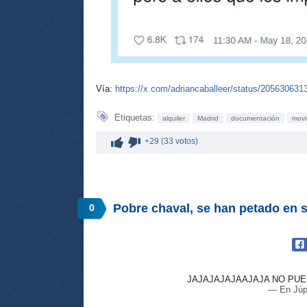
Vía:
https://x.com/adriancaballeer/status/20563063
Etiquetas:
alquiler
Madrid
documentación
movi
+29 (33 votos)
Pobre chaval, se han petado en 
0
JAJAJAJAJAAJAJA NO PUE
— En Júpi