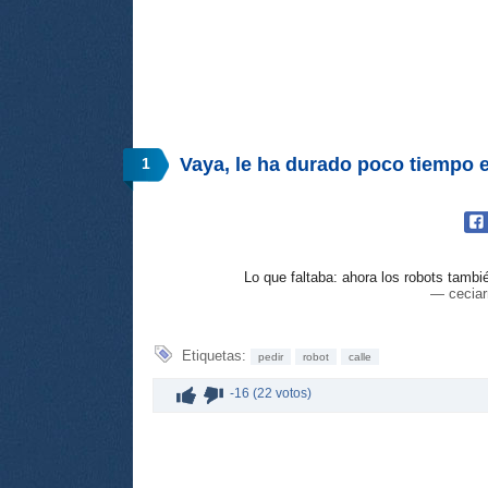
Vaya, le ha durado poco tiempo e
1
Lo que faltaba: ahora los robots tambié
— cecia
Etiquetas:
pedir
robot
calle
-16 (22 votos)