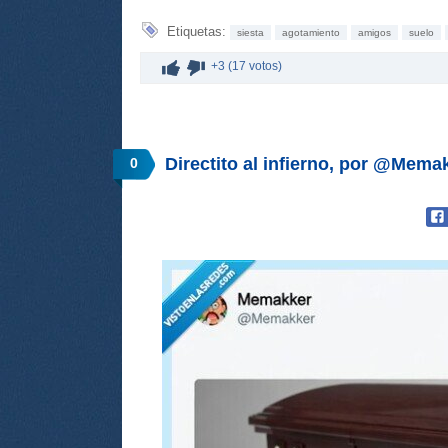
Etiquetas:
siesta
agotamiento
amigos
suelo
+3 (17 votos)
Directito al infierno, por @Mema
0