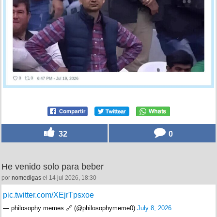
32
0
He venido solo para beber
por
nomedigas
el 14 jul 2026, 18:30
pic.twitter.com/XEjrTpsxoe
— philosophy memes 🔗 (@philosophymeme0)
July 8, 2026