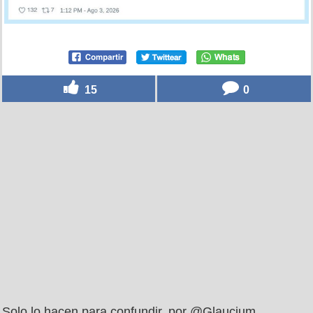
15
0
Solo lo hacen para confundir, por @Glaucium_