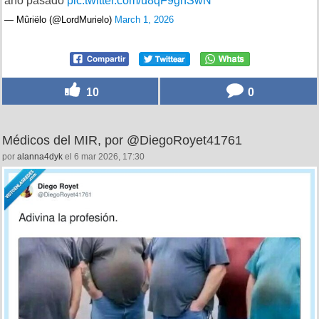
año pasado
pic.twitter.com/u8qF9gnSwN
— Mûriëlo (@LordMurielo)
March 1, 2026
10
0
Médicos del MIR, por @DiegoRoyet41761
por
alanna4dyk
el 6 mar 2026, 17:30