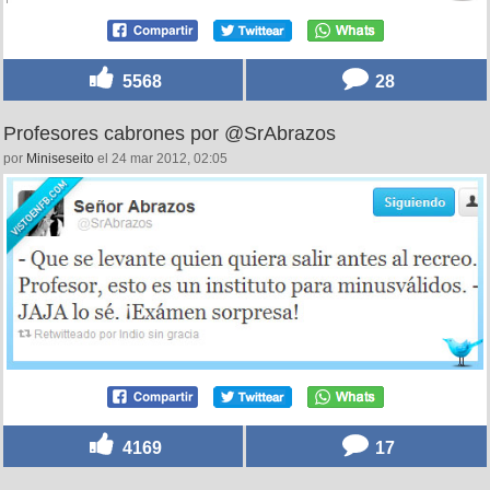
5568
28
Profesores cabrones por @SrAbrazos
por
Miniseseito
el 24 mar 2012, 02:05
4169
17