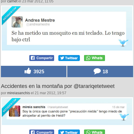
por
carnet
el 23 mar 2012, 11:05
3925
18
Accidentes en la montaña por @tarariqetetweet
por
mireiasanchis
el 21 mar 2012, 19:57