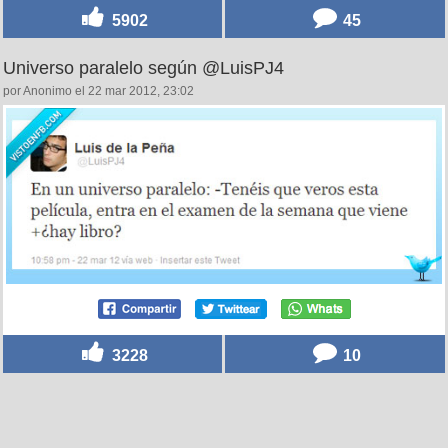
5902
45
Universo paralelo según @LuisPJ4
por Anonimo el 22 mar 2012, 23:02
3228
10