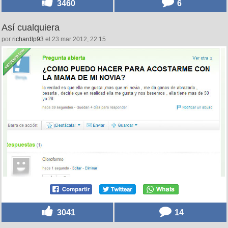
3460
6
Así cualquiera
por
richardlp93
el 23 mar 2012, 22:15
3041
14