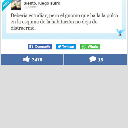
3476
18