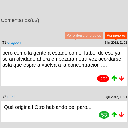
Comentarios
(63)
Por orden cronológico
Por mejores
#1
dragoon
3 jul 2012, 11:01
pero como la gente a estado con el futbol de eso ya
se an olvidado ahora empezaran otra vez acordarse
asta que españa vuelva a la concentracion ....
-22
#2
mml
3 jul 2012, 11:01
¡Qué original! Otro hablando del paro...
53