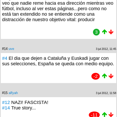
veo que nadie reme hacia esa dirección mientras veo
fútbol, incluso al ver estas páginas...pero como no
está tan extendido no se entiende como una
distracción de nuestro objetivo vital: producir
3
#14
uve
3 jul 2012, 11:45
#4
El dia que dejen a Cataluña y Euskadi jugar con
sus selecciones, España se queda con medio equipo.
-2
#15
alfyah
3 jul 2012, 11:58
#12
NAZI! FASCISTA!
#14
True story...
-11