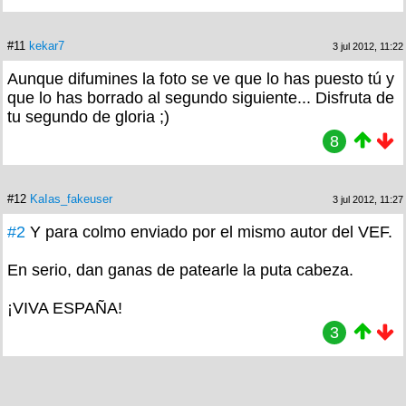
#11
kekar7
3 jul 2012, 11:22
Aunque difumines la foto se ve que lo has puesto tú y
que lo has borrado al segundo siguiente... Disfruta de
tu segundo de gloria ;)
8
#12
KaIas_fakeuser
3 jul 2012, 11:27
#2
Y para colmo enviado por el mismo autor del VEF.
En serio, dan ganas de patearle la puta cabeza.
¡VIVA ESPAÑA!
3