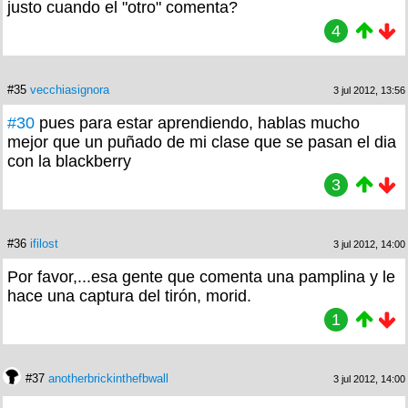
justo cuando el "otro" comenta?
4
#35
vecchiasignora
3 jul 2012, 13:56
#30
pues para estar aprendiendo, hablas mucho
mejor que un puñado de mi clase que se pasan el dia
con la blackberry
3
#36
ifilost
3 jul 2012, 14:00
Por favor,...esa gente que comenta una pamplina y le
hace una captura del tirón, morid.
1
#37
anotherbrickinthefbwall
3 jul 2012, 14:00