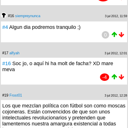
#16
siempreynunca
3 jul 2012, 11:59
#4
Algun dia podremos tranquilo ;)
0
#17
alfyah
3 jul 2012, 12:01
#16
Soc jo, o aquí hi ha molt de facha? XD mare
meva
-4
#19
Frost01
3 jul 2012, 12:28
Los que mezclan política con fútbol son como moscas
cojoneras. Están convencidos de que son unos
intelectuales revolucionarios y pretenden que
lamentemos nuestra amargura existencial a todas