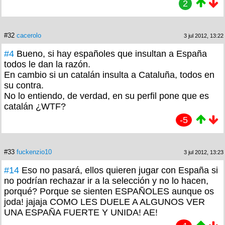
2
#32
cacerolo
3 jul 2012, 13:22
#4
Bueno, si hay españoles que insultan a España
todos le dan la razón.
En cambio si un catalán insulta a Cataluña, todos en
su contra.
No lo entiendo, de verdad, en su perfil pone que es
catalán ¿WTF?
-5
#33
fuckenzio10
3 jul 2012, 13:23
#14
Eso no pasará, ellos quieren jugar con España si
no podrían rechazar ir a la selección y no lo hacen,
porqué? Porque se sienten ESPAÑOLES aunque os
joda! jajaja COMO LES DUELE A ALGUNOS VER
UNA ESPAÑA FUERTE Y UNIDA! AE!