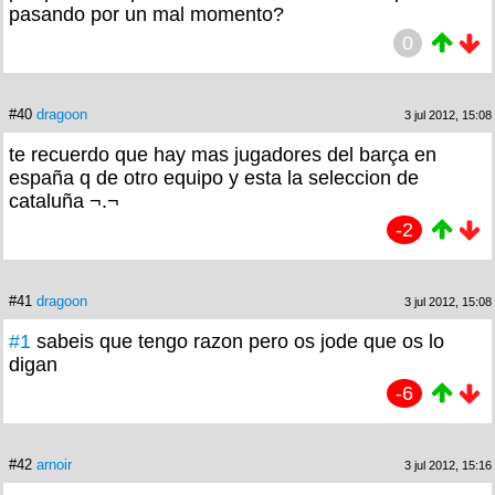
pasando por un mal momento?
0
#40
dragoon
3 jul 2012, 15:08
te recuerdo que hay mas jugadores del barça en
españa q de otro equipo y esta la seleccion de
cataluña ¬.¬
-2
#41
dragoon
3 jul 2012, 15:08
#1
sabeis que tengo razon pero os jode que os lo
digan
-6
#42
arnoir
3 jul 2012, 15:16