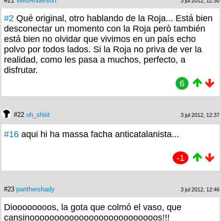
#21
WesAnderson
3 jul 2012, 12:30
#2
Qué original, otro hablando de la Roja... Está bien
desconectar un momento con la Roja però también
está bien no olvidar que vivimos en un país echo
polvo por todos lados. Si la Roja no priva de ver la
realidad, como les pasa a muchos, perfecto, a
disfrutar.
6
#22
oh_shiiit
3 jul 2012, 12:37
#16
aqui hi ha massa facha anticatalanista...
-1
#23
panthershady
3 jul 2012, 12:46
Dioooooooos, la gota que colmó el vaso, que
cansinoooooooooooooooooooooooooos!!!