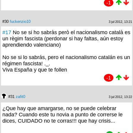
-1
#30
fuckenzio10
3 jul 2012, 13:21
#17
No se si ho sabràs però el nacionalismo català es
un règim fascista (perdonar si hay faltas, aún estoy
aprendiendo valenciano)
No se si lo sabrás, pero el nacionalismo catalán es un
régimen fascista! ._.
Viva España y que te follen
-1
#31
zafit0
3 jul 2012, 13:22
¿Que hay que amargarse, no se puede celebrar
nada? Cuando este tu novia a punto de correrse le
dices, CUIDADO no te corras!!! que hay crisis...