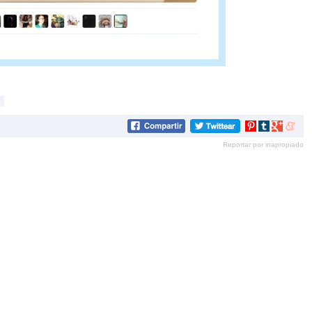
Compartir
Compartir
Compartir
Compar
en
en
en
en
Reportar por inapropiado
Pinterest
tumblr
Google+
mene