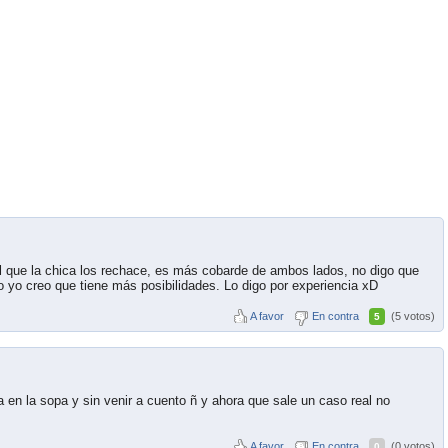
l que la chica los rechace, es más cobarde de ambos lados, no digo que
 yo creo que tiene más posibilidades. Lo digo por experiencia xD
A favor
En contra
(5 votos)
5
 en la sopa y sin venir a cuento ñ y ahora que sale un caso real no
A favor
En contra
(0 votos)
0