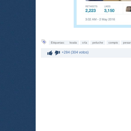
Etiquetas:
koala
cría
peluche
compis
pesar
+284 (304 votos)