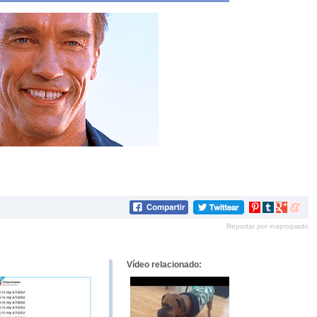
Compartir
Compartir
Compartir
Compar
en
en
en
en
Reportar por inapropiado
Pinterest
tumblr
Google+
mene
Vídeo relacionado: