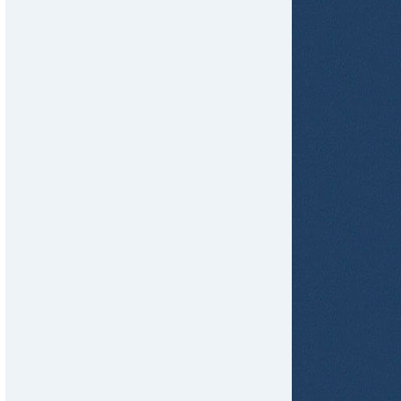
tir
ame