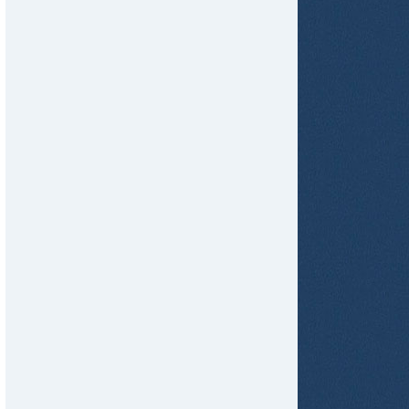
tir
ame