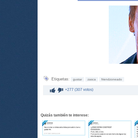
Etiquetas:
gustar
zasca
friendzoneado
+277 (307 votos)
Quizás también te interese: