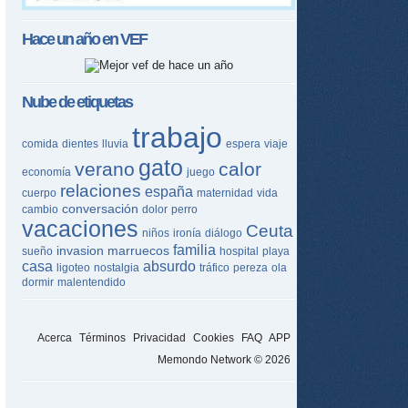
Hace un año en
VEF
Nube de etiquetas
trabajo
comida
dientes
lluvia
espera
viaje
gato
verano
calor
economía
juego
relaciones
españa
cuerpo
maternidad
vida
conversación
cambio
dolor
perro
vacaciones
Ceuta
niños
ironía
diálogo
familia
invasion
marruecos
sueño
hospital
playa
casa
absurdo
ligoteo
nostalgia
tráfico
pereza
ola
dormir
malentendido
Acerca
Términos
Privacidad
Cookies
FAQ
APP
Memondo Network © 2026