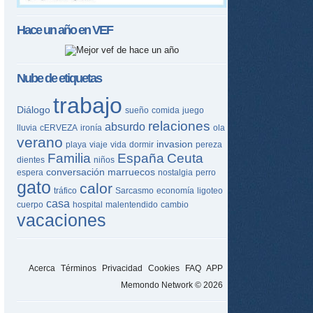
Hace un año en
VEF
Nube de etiquetas
trabajo
Diálogo
sueño
comida
juego
relaciones
absurdo
lluvia
cERVEZA
ironía
ola
verano
invasion
playa
viaje
vida
dormir
pereza
Familia
España
Ceuta
dientes
niños
conversación
marruecos
espera
nostalgia
perro
gato
calor
tráfico
Sarcasmo
economía
ligoteo
casa
cuerpo
hospital
malentendido
cambio
vacaciones
Acerca
Términos
Privacidad
Cookies
FAQ
APP
Memondo Network © 2026