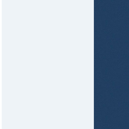
tir
ame