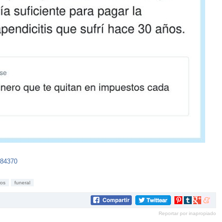
584370
ros
funeral
Compartir
Compartir
Compartir
Compar
en
en
en
en
Reportar por inapropiado
Pinterest
tumblr
Google+
mene