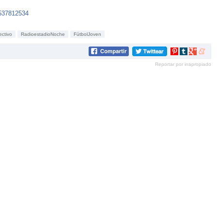
9537812534
ctivo
RadioestadioNoche
FútbolJoven
Compartir
Compartir
Compartir
Compar
en
en
en
en
Reportar por inapropiado
Pinterest
tumblr
Google+
mene