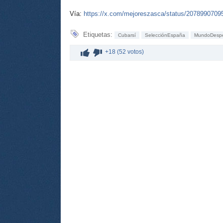
Vía:
https://x.com/mejoreszasca/status/207899070
Etiquetas:
Cubarsí
SelecciónEspaña
MundoDespe
+18 (52 votos)