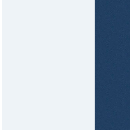
tir
ame