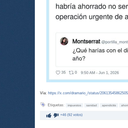
Vía:
https://x.com/dramario_/status/2061354586250
Etiquetas:
impuestos
sanidad
apendicitis
ahor
+46 (92 votos)