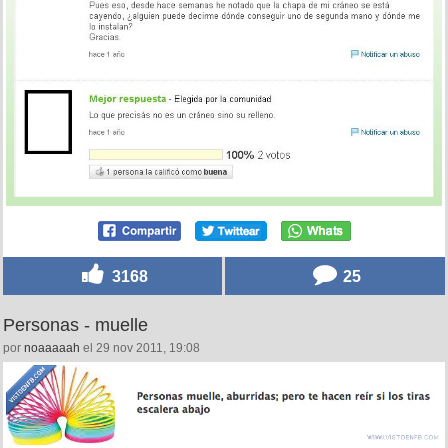
3168
25
Personas - muelle
por
noaaaaah
el 29 nov 2011, 19:08