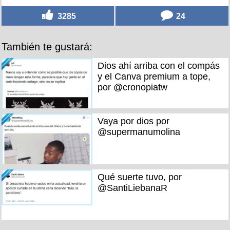
3285
24
También te gustará:
Dios ahí arriba con el compás
y el Canva premium a tope,
por @cronopiatw
Vaya por dios por
@supermanumolina
Qué suerte tuvo, por
@SantiLiebanaR