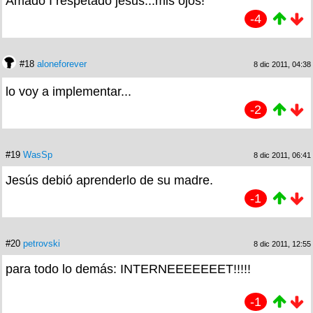
Amado I respetado jesus...mis ojos!
-4
#18
aloneforever
8 dic 2011, 04:38
lo voy a implementar...
-2
#19
WasSp
8 dic 2011, 06:41
Jesús debió aprenderlo de su madre.
-1
#20
petrovski
8 dic 2011, 12:55
para todo lo demás: INTERNEEEEEEET!!!!!
-1