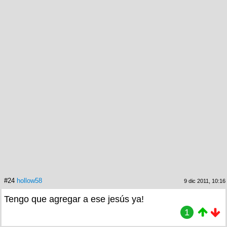
#24
hollow58
9 dic 2011, 10:16
Tengo que agregar a ese jesús ya!
1