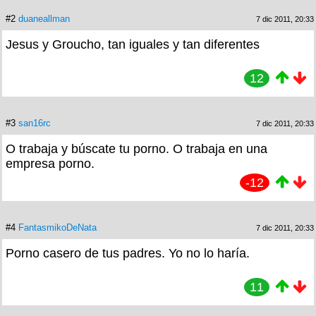
#2
duaneallman
7 dic 2011, 20:33
Jesus y Groucho, tan iguales y tan diferentes
12
#3
san16rc
7 dic 2011, 20:33
O trabaja y búscate tu porno. O trabaja en una
empresa porno.
-12
#4
FantasmikoDeNata
7 dic 2011, 20:33
Porno casero de tus padres. Yo no lo haría.
11