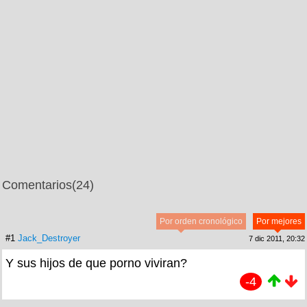
Comentarios
(24)
Por orden cronológico
Por mejores
#1
Jack_Destroyer
7 dic 2011, 20:32
Y sus hijos de que porno viviran?
-4