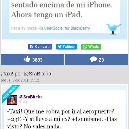
3683
23
¡Taxi! por @SraBitcha
por . el 3 dic 2011, 15:12