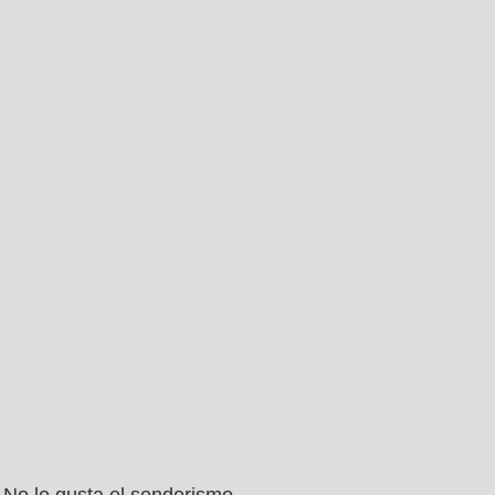
No le gusta el senderismo