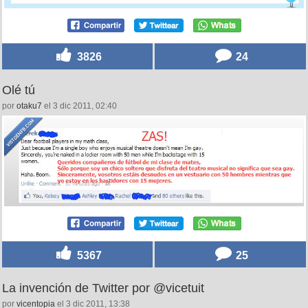
3826
24
Olé tú
por
otaku7
el 3 dic 2011, 02:40
5367
25
La invención de Twitter por @vicetuit
por
vicentopia
el 3 dic 2011, 13:38