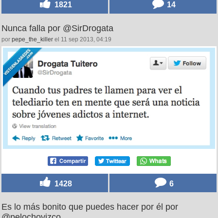
1821
14
Nunca falla por @SirDrogata
por
pepe_the_killer
el 11 sep 2013, 04:19
1428
6
Es lo más bonito que puedes hacer por él por
@pelochovizco