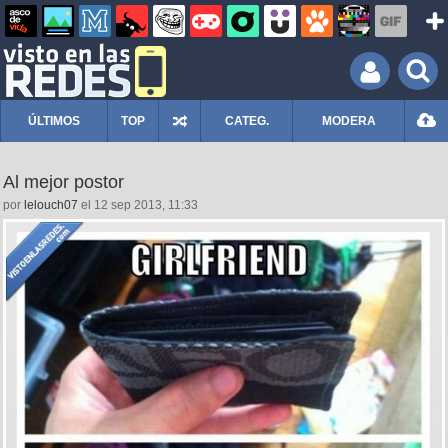
ÚLTIMOS
TOP
CATEG.
MODERA
Al mejor postor
por
lelouch07
el 12 sep 2013, 11:33