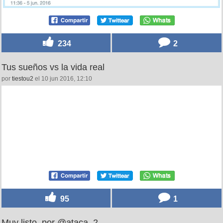
234
2
Tus sueños vs la vida real
por
tiestou2
el 10 jun 2016, 12:10
95
1
Muy listo, por @ataca_2