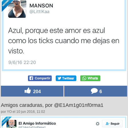
204
6
Amigos caraduras, por @E1Am1g01nf0rma1
por YO el 10 jun 2016, 11:02