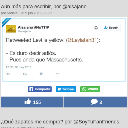
Aún más para escribir, por @alsajano
por Andele L el 5 jun 2016, 22:23
155
3
¿Qué zapatos me compro? por @SoyTuFanFriends