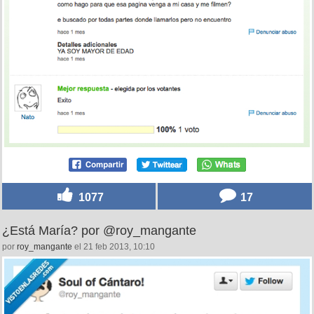
1077
17
¿Está María? por @roy_mangante
por
roy_mangante
el 21 feb 2013, 10:10