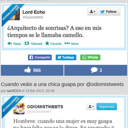
986
3
Cuando veáis a una chica guapa por @odiomistweets
por
santiO24
el 19 feb 2013, 20:46