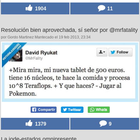
1904
11
Resolución bien aprovechada, sí señor por @mrfatality
por Gordo Martinez Mantecado el 19 feb 2013, 23:34
1379
9
La jode-estados omnipresente