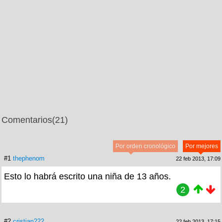
Comentarios
(21)
Por orden cronológico
Por mejores
#1
thephenom
22 feb 2013, 17:09
Esto lo habrá escrito una niña de 13 años.
2
#2
cristian222
22 feb 2013, 17:15