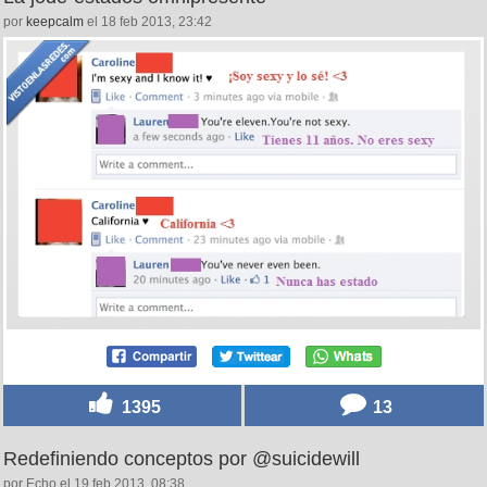
por
keepcalm
el 18 feb 2013, 23:42
1395
13
Redefiniendo conceptos por @suicidewill
por Echo el 19 feb 2013, 08:38