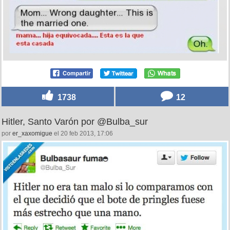
1738
12
Hitler, Santo Varón por @Bulba_sur
por
er_xaxomigue
el 20 feb 2013, 17:06