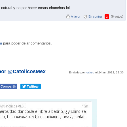
 natural y no por hacer cosas chanchas lol
A favor
En contra
(6 votos)
2
om
para poder dejar comentarios.
 por @CatolicosMex
Enviado por
rocked
el 24 jun 2012, 22:30