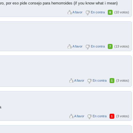
laro, por eso pide consejo para hemorroides (if you know what i mean)
A favor
En contra
(10 votos)
8
A favor
En contra
(13 votos)
7
A favor
En contra
(3 votos)
1
a
A favor
En contra
(3 votos)
1