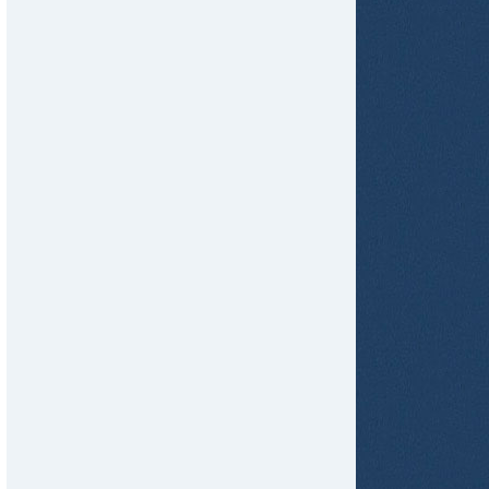
tir
ame