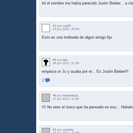
lol el nombre me había parecido Justin Bieber... a c
#1 por
ccg95
25 jun 2012, 20:00
Esto es una trolleada de algun amigo fijo
#5 por
kijio
26 jun 2012, 11:29
empieza or Ju y acaba por er... Es Justin Bieber!!!
2
#6 por
minitrollead
27 jun 2012, 11:46
#5
No eres el único que ha pensado en eso... Hahah
#3 por
xenobis
25 jun 2012, 20:09