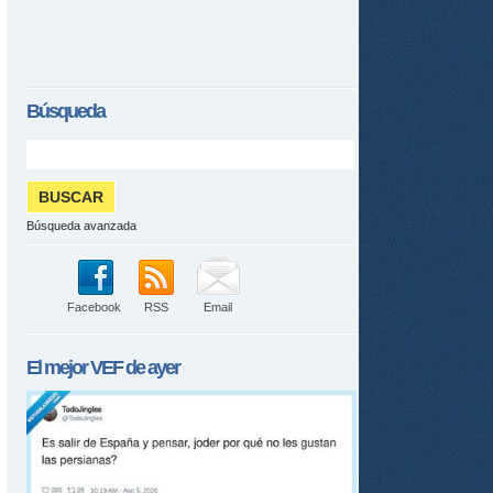
Búsqueda
Búsqueda avanzada
Facebook
RSS
Email
El mejor
VEF
de ayer