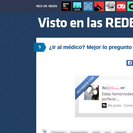
RED DE WEBS
¿Ir al médico? Mejor lo pregunt
5
Etiquetas:
hemorroides
dolor
paz
remedio