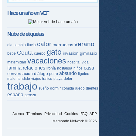
Hace un año en
VEF
Nube de etiquetas
calor
verano
marruecos
ola
cambio
lluvia
gato
Ceuta
invasion
gimnasio
bebe
cuerpo
vacaciones
maternidad
hospital
vida
familia
relaciones
casa
ironía
nostalgia
niños
absurdo
conversación
diálogo
perro
ligoteo
malentendido
viajes
tráfico
playa
dolor
trabajo
sueño
dormir
comida
juego
dientes
españa
pereza
Acerca
Términos
Privacidad
Cookies
FAQ
APP
Memondo Network © 2026