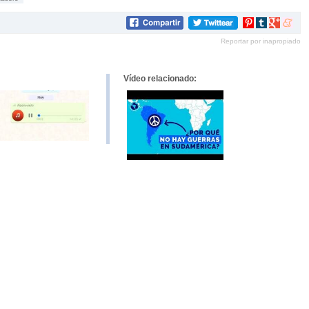
Compartir
Compartir
Compartir
Compar
en
en
en
en
Reportar por inapropiado
Pinterest
tumblr
Google+
mene
Vídeo relacionado: