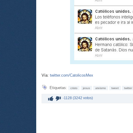
Vía:
twitter.com/CatolicosMex
Etiquetas:
cristo
jesus
ateismo
tweet
twitter
-1128 (3242 votos)