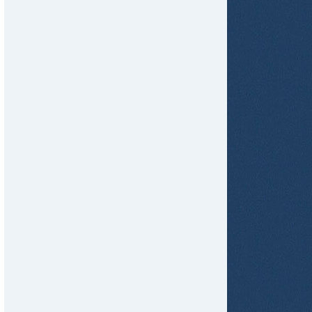
tir
ame