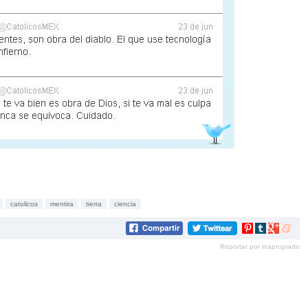
catolicos
mentira
tierra
ciencia
Compartir
Compartir
Compartir
Compar
en
en
en
en
Reportar por inapropiado
Pinterest
tumblr
Google+
mene