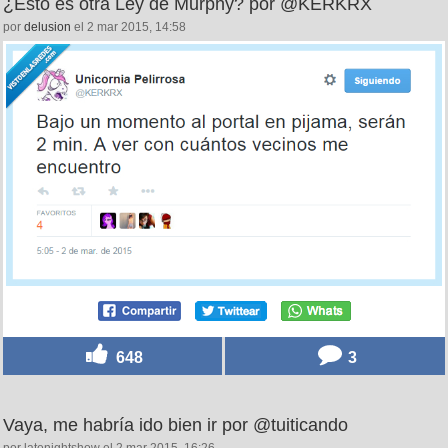
¿Esto es otra Ley de Murphy? por @KERKRX
por
delusion
el 2 mar 2015, 14:58
648
3
Vaya, me habría ido bien ir por @tuiticando
por latenightshow el 2 mar 2015, 16:26