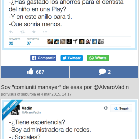
687
2
Soy ''comiuniti manayer'' de ésas por @AlvaroVadin
por yisus of suburbia el 4 mar 2015, 14:17